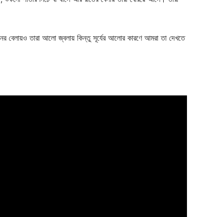
ের বেলায়ও তারা আলো জ্বলায় কিন্তু সূর্যের আলোর কারণে আমরা তা দেখতে
Company
s21
About
Contact us
Subscription Plans
My account
Download PhotoCard