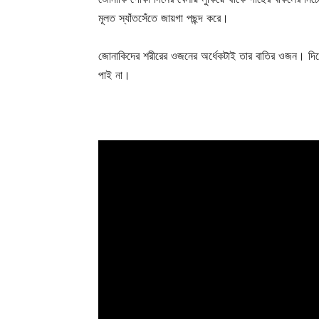
মূলত স্যাঁতসেঁতে জায়গা পছন্দ করে।
জোনাকিদের শরীরের ওজনের অর্ধেকটাই তার বাতির ওজন। দিন
পাই না।
Champ