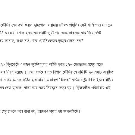
টেডিয়ামের কথা শুনলে ছাদখোলা বারান্দায় সৌরভ গাঙ্গুলির সেই খালি গায়ের নাচের
ঁড়ি বেয়ে বিশাল হলরুমের হ্যাট-স্যুট পরা ভদ্রলোকদের মাঝ দিয়ে হেঁটে
য়ে আসছে, তখন মাঠ থেকে ড্রেসিংরুমের দূরত্ব কেনো নয়?
২০ ক্রিকেটে একজন ব্যাটসম্যান আউট হবার ১২০ সেকেন্ডের মধ্যে পরের
ার নিয়ম রয়েছে। এখন লর্ডসের মত বিশাল স্টেডিয়ামে যদি টি-২০ ম্যাচ অনুষ্ঠিত
 সত্যি অনেক কঠিন হয়ে যায় ! একারণে ক্রিকেট মাঠের বাউন্ডারি লাইনের বাইরে
করে দেয়া হয়েছে, যাতে করে সময় নিয়ন্ত্রন সহজ হয়। ক্রিকেটীয় পরিভাষায় এই
প্লেয়ারকে দলে রাখা হয়, তাদেরও স্থান হয় ডাগআউটে।