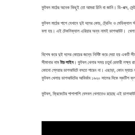
ফুটবল মাঠের অনেক কিছুই তো আমরা চিনি বা জানি। ডি-বক্স, সেন
ফুটবল মাঠের পাশে যেখানে দুই দলের কোচ, ট্রেনিং ও মেডিক্যাল
বলা হয়। এই টেকনিক্যাল এরিয়ার অন্য নামই ডাগআউট। খেলা চ
বিশেষ করে দুই দলের কোচের জন্যে নির্দিষ্ট করে দেয়া হয় একটি 
সীমানার নাম
টাচ লাইন
। ফুটবল খেলার সময় চতুর্থ রেফারী লক্ষ্য 
কোনো প্লেয়ার ডাগআউটে বসতে পারেন না। এছাড়া, কোন ম্যাচে য
ফুটবল খেলায় ডাগআউটের আবির্ভাব ১৯২০ সালের দিকে স্কটিশ ক্
ফুটবল, ক্রিকেটের পাশাপাশি বেসবল খেলাতেও রয়েছে এই ডাগআ