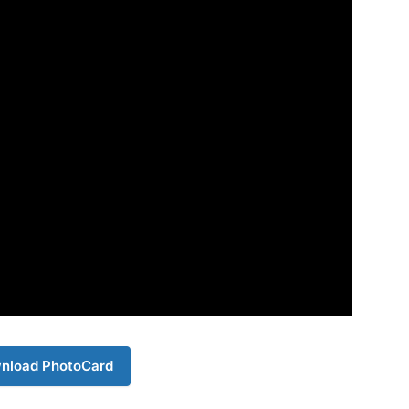
Company
s21
About
Contact us
Subscription Plans
My account
Download PhotoCard
nload PhotoCard