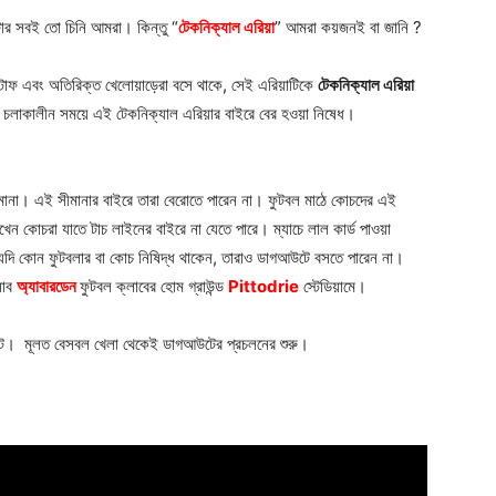
্টার সবই তো চিনি আমরা। কিন্তু “
টেকনিক্যাল এরিয়া
” আমরা কয়জনই বা জানি ?
 স্টাফ এবং অতিরিক্ত খেলোয়াড়েরা বসে থাকে, সেই এরিয়াটিকে
টেকনিক্যাল এরিয়া
লাকালীন সময়ে এই টেকনিক্যাল এরিয়ার বাইরে বের হওয়া নিষেধ।
সীমানা। এই সীমানার বাইরে তারা বেরোতে পারেন না। ফুটবল মাঠে কোচদের এই
রাখেন কোচরা যাতে টাচ লাইনের বাইরে না যেতে পারে। ম্যাচে লাল কার্ড পাওয়া
দি কোন ফুটবলার বা কোচ নিষিদ্ধ থাকেন, তারাও ডাগআউটে বসতে পারেন না।
লাব
অ্যাবারডেন
ফুটবল ক্লাবের হোম গ্রাউন্ড
Pittodrie
স্টেডিয়ামে।
উট। মূলত বেসবল খেলা থেকেই ডাগআউটের প্রচলনের শুরু।