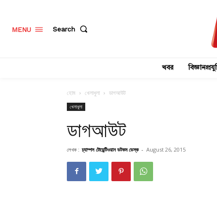
Search
MENU
খবর
বিজ্ঞানপ্রযুক
হোম
খেলাধুলা
ডাগআউট
খেলাধুলা
ডাগআউট
লেখক :
চ্যাম্পস টোয়েন্টিওয়ান ডটকম ডেস্ক
-
August 26, 2015