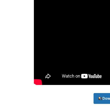
Champ
Dow