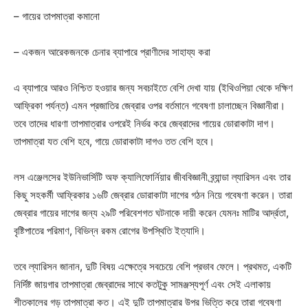
– গায়ের তাপমাত্রা কমানো
– একজন আরেকজনকে চেনার ব্যাপারে প্রাণীদের সাহায্য করা
এ ব্যাপারে আরও নিশ্চিত হওয়ার জন্য সবচাইতে বেশি দেখা যায় (ইথিওপিয়া থেকে দক্ষিণ
আফ্রিকা পর্যন্ত) এমন প্রজাতির জেব্রার ওপর বর্তমানে গবেষণা চালাচ্ছেন বিজ্ঞানীরা।
তবে তাদের ধারণা তাপমাত্রার ওপরেই নির্ভর করে জেব্রাদের গায়ের ডোরাকাটা দাগ।
তাপমাত্রা যত বেশি হবে, গায়ে ডোরাকাটা দাগও তত বেশি হবে।
লস এঞ্জেলসের ইউনিভার্সিটি অফ ক্যালিফোর্নিয়ার জীববিজ্ঞানী ব্র্যান্ডা ল্যারিসন এবং তার
কিছু সহকর্মী আফ্রিকার ১৬টি জেব্রার ডোরাকাটা দাগের গঠন নিয়ে গবেষণা করেন। তারা
জেব্রার গায়ের দাগের জন্য ২৯টি পরিবেশগত ঘটনাকে দায়ী করেন যেমনঃ মাটির আর্দ্রতা,
বৃষ্টিপাতের পরিমাণ, বিভিন্ন রকম রোগের উপস্থিতি ইত্যাদি।
তবে ল্যারিসন জানান, দুটি বিষয় এক্ষেত্রে সবচেয়ে বেশি প্রভাব ফেলে। প্রথমত, একটি
নির্দিষ্ট জায়গার তাপমাত্রা জেব্রাদের সাথে কতটুকু সামঞ্জস্যপূর্ণ এবং সেই এলাকায়
শীতকালের গড় তাপমাত্রা কত। এই দুটি তাপমাত্রার উপর ভিত্তি করে তারা গবেষণা