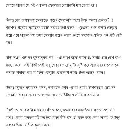
চালাতে থাকেন যে ওই এলাকার জেব্রাদের ডোরাকাটা দাগ কেমন হয়।
কিন্তু কেন তাপমাত্রা জেব্রাদের গায়ের ডোরাকাটা দাগের উপর প্রভাব ফেলবে? এ
প্রশ্নের উত্তরে ল্যারিসন দুইটি বিষয়ের কথা বলেন। প্রথমত, যখন বাতাস জেব্রার
গায়ে এসে ধাক্কা খায় তখন জেব্রার গায়ের কালো অংশে বাতাসের শক্তি এবং গতি বেশি
হয়।
সাদা অংশে এটা হয় তুলনামূলক কম। এর কারণ হচ্ছে কালো রং সাদার চেয়ে বেশি তাপ
গ্রহণ করে। এই বিপরীতমুখী বায়ু জেব্রার গায়ে ঘূর্ণির সৃষ্টি করে এবং দেহের তাপমাত্রা
কমাতে সাহায্য করে যা কিনা জেব্রার ডোরাকাটা দাগের উপর প্রভাব ফেলে।
উদাহরণস্বরূপ ল্যারিসন বলেন, দাগবিহীন কোন প্রাণীর গায়ের তাপমাত্রার চেয়ে ঘন
দাগকাটা জেব্রার গায়ের তাপমাত্রা প্রায় ৩ ডিগ্রি সেলসিয়াস কম থাকে।
Champs21
দ্বিতীয়ত, ডোরাকাটা দাগ যত বেশি থাকবে, জেব্রার রোগপ্রতিরোধ ক্ষমতা তত বেশি
হবে। কেননা হর্সফ্লাইয়িসের মত যেসব কীটপতঙ্গ রোগবহন করে সেসব সাধারণত উষ্ণ
ত্বকের উপর বেশি আক্রমণ করে।