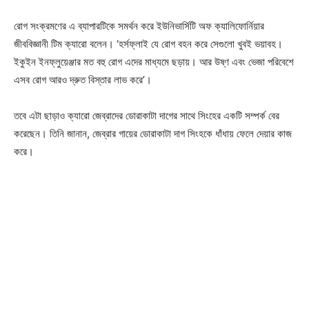
রোগ সংক্রমণের এ ব্যাপারটিকে সমর্থন করে ইউনিভার্সিটি অফ ক্যালিফোর্নিয়ার
Company
জীববিজ্ঞানী টিম ক্যারো বলেন। ‘হর্সফ্লাই যে রোগ বহন করে সেগুলো খুবই ভয়াবহ।
ইকুইন ইনফ্লুয়েঞ্জার মত বহু রোগ এদের মাধ্যমে ছড়ায়। আর উষ্ণ এবং ভেজা পরিবেশে
About
এসব রোগ আরও দ্রুত বিস্তার লাভ করে’।
Contact us
Subscription Plans
তবে এটা ছাড়াও ক্যারো জেব্রাদের ডোরাকাটা দাগের সাথে সিংহের একটি সম্পর্ক বের
করেছেন। তিনি জানান, জেব্রার গায়ের ডোরাকাটা দাগ সিংহকে ধাঁধায় ফেলে দেয়ার কাজ
My account
করে।