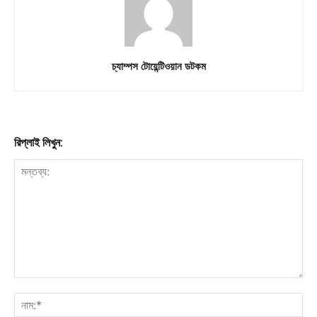
চ্যাম্পস টোয়েন্টিওয়ান ডটকম
রিপ্লাই লিখুন: