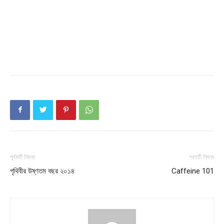
পূর্ববর্তী নিবন্ধ
পরবর্তী নিবন্ধ
পৃথিবীর উষ্ণতম বছর ২০১‌৪
Caffeine 101