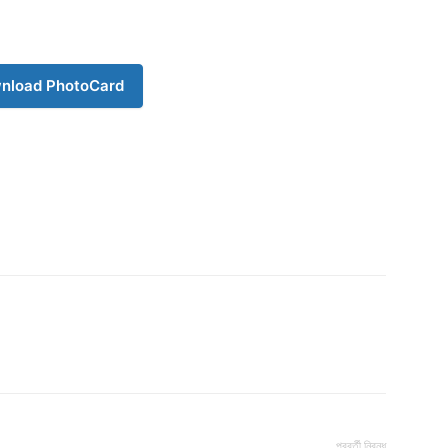
nload PhotoCard
Company
s21
About
Contact us
Subscription Plans
My account
পরবর্তী নিবন্ধ