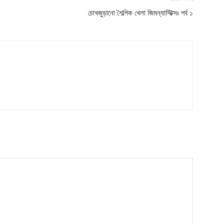
চোখজুড়ানো শৈল্পিক খেলা জিমন্যাস্টিক্সঃ পর্ব ১
Download PhotoCard