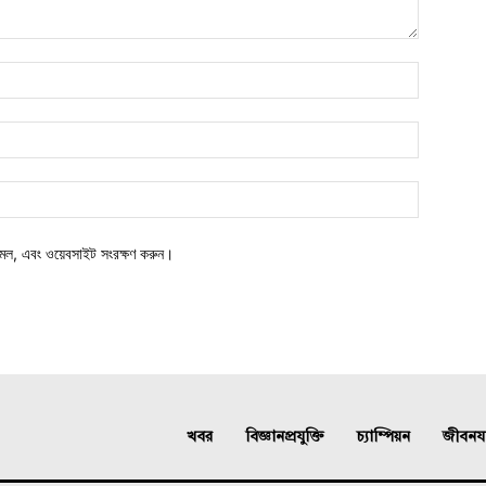
মেল, এবং ওয়েবসাইট সংরক্ষণ করুন।
খবর
বিজ্ঞানপ্রযুক্তি
চ্যাম্পিয়ন
জীবনযাত