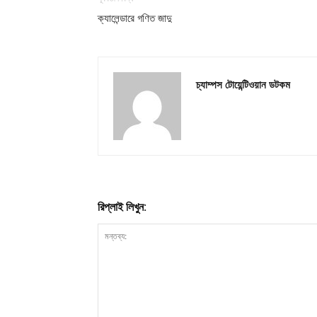
ক্যালেন্ডারে গণিত জাদু
চ্যাম্পস টোয়েন্টিওয়ান ডটকম
রিপ্লাই লিখুন: