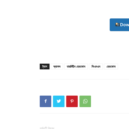
Dow
ট্যাগ
অ্যাপল
তারবিহীন হেডফোন
সিএনএন
হেডফোন
Champ
পূর্ববর্তী নিবন্ধ