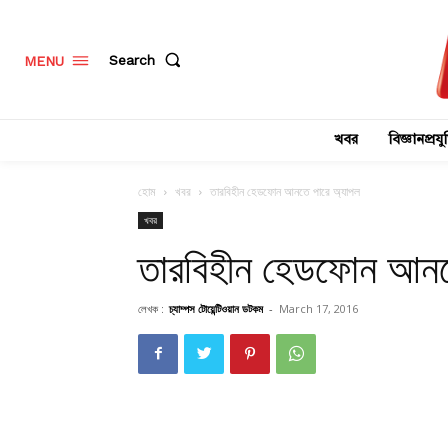
Search
MENU
খবর
বিজ্ঞানপ্রযুক
হোম
খবর
তারবিহীন হেডফোন আনতে পারে অ্যাপল
খবর
তারবিহীন হেডফোন আনত
লেখক :
চ্যাম্পস টোয়েন্টিওয়ান ডটকম
-
March 17, 2016