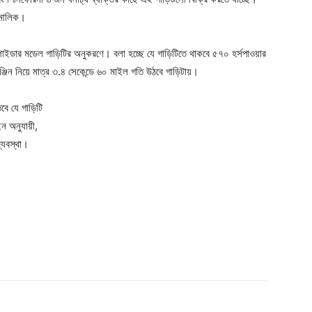
 মালিক।
্পাইডার মডেল গাড়িটির অনুকরণে। বলা হচ্ছে যে গাড়িটিতে থাকবে ৫৭০ হর্সপাওয়ার
্জিন নিয়ে মাত্র ৩.৪ সেকেন্ডে ৬০ মাইল গতি উঠবে গাড়িটায়।
বে যে গাড়িটি
ন অনুযায়ী,
্যবস্থা।
।
Company
s21
About