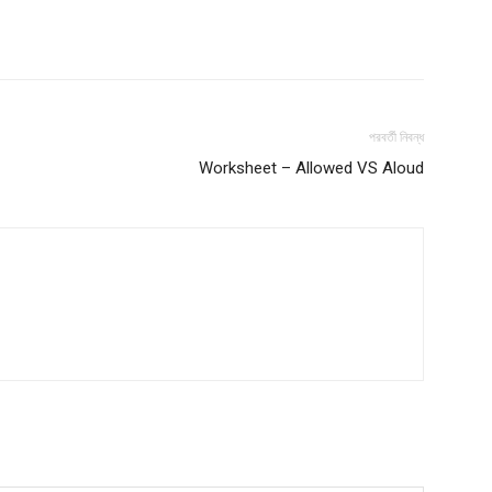
Contact us
Subscription Plans
My account
পরবর্তী নিবন্ধ
Worksheet – Allowed VS Aloud