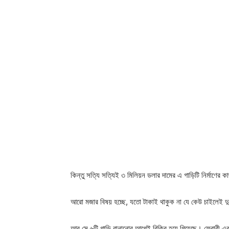
কিন্তু সত্যি সত্যিই ৩ মিলিয়ন ডলার দামের এ গাড়িটি নির্মাণের 
আরো মজার বিষয় হচ্ছে, যতো টাকাই থাকুক না যে কেউ চাইলেই দু
আর সে ৬টি গাড়ি বানানোর আগেই বিক্রি হয়ে গিয়েছে। ফেরারী এবং