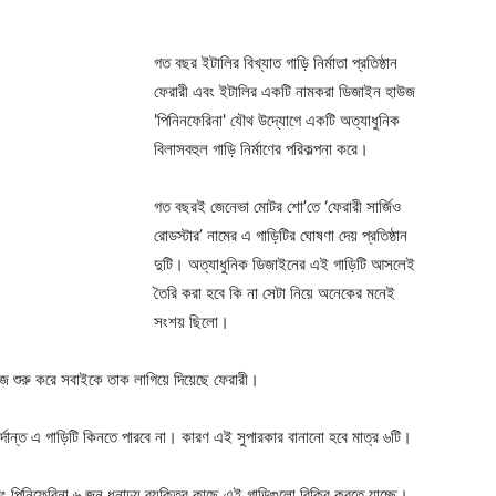
গত বছর ইটালির বিখ্যাত গাড়ি নির্মাতা প্রতিষ্ঠান
ফেরারী এবং ইটালির একটি নামকরা ডিজাইন হাউজ
'পিনিনফেরিনা' যৌথ উদ্যোগে একটি অত্যাধুনিক
বিলাসবহুল গাড়ি নির্মাণের পরিকল্পনা করে।
গত বছরই জেনেভা মোটর শো’তে ‘ফেরারী সার্জিও
রোডস্টার’ নামের এ গাড়িটির ঘোষণা দেয় প্রতিষ্ঠান
দুটি। অত্যাধুনিক ডিজাইনের এই গাড়িটি আসলেই
তৈরি করা হবে কি না সেটা নিয়ে অনেকের মনেই
সংশয় ছিলো।
কাজ শুরু করে সবাইকে তাক লাগিয়ে দিয়েছে ফেরারী।
র্দান্ত এ গাড়িটি কিনতে পারবে না। কারণ এই সুপারকার বানানো হবে মাত্র ৬টি।
 পিনিফেরিনা ৬ জন ধনাঢ্য ব্যক্তির কাছে এই গাড়িগুলো বিক্রি করতে যাচ্ছে।