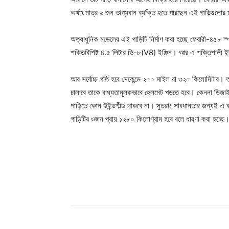
অর্থাৎ মাত্র ৬ জন ভাগ্যবান ব্যক্তি হতে পারছেন এই গাড়িগুলোর
অত্যাধুনিক মডেলের এই গাড়িটি নির্মাণ করা হচ্ছে ফেরারী-৪৫৮ স
শক্তিবিশিষ্ট ৪.৫ লিটার ভি-৮(V8) ইঞ্জিন। আর এ শক্তিশালী ইঞ
আর সর্বোচ্চ গতি হবে সেকেন্ডে ২০০ মাইল বা ৩২০ কিলোমিটার। ত
চালাবে তাকে বাধ্যতামূলকভাবে হেলমেট পড়তে হবে। কেননা ডিজাই
গাড়িতে কোন উইন্ডশীল্ড থাকবে না। সুতরাং সাবধানতার জন্যই এ ব
গাড়িটির ওজন প্রায় ১২৮০ কিলোগ্রাম হবে বলে ধারণা করা হচ্ছে
Champ