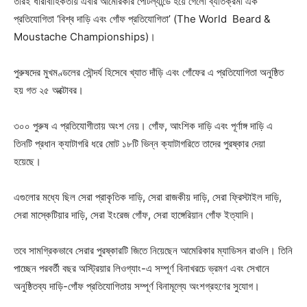
তারই ধারাবাহিকতায় এবার আমেরিকার পোর্টল্যান্ডে হয়ে গেলো ব্যতিক্রমী এক
প্রতিযোগিতা ‘বিশ্ব দাড়ি এবং গোঁফ প্রতিযোগিতা’ (The World Beard &
Moustache Championships)।
পুরুষদের মুখমণ্ডলের সৌন্দর্য হিসেবে খ্যাত দাঁড়ি এবং গোঁফের এ প্রতিযোগিতা অনুষ্ঠিত
হয় গত ২৫ অক্টোবর।
৩০০ পুরুষ এ প্রতিযোগীতায় অংশ নেয়। গোঁফ, আংশিক দাড়ি এবং পূর্ণাঙ্গ দাড়ি এ
তিনটি প্রধান ক্যাটাগরি ধরে মোট ১৮টি ভিন্ন ক্যাটাগরিতে তাদের পুরষ্কার দেয়া
হয়েছে।
এগুলোর মধ্যে ছিল সেরা প্রাকৃতিক দাড়ি, সেরা রাজকীয় দাড়ি, সেরা ফ্রিস্টাইল দাড়ি,
সেরা মাস্কেটিয়ার দাড়ি, সেরা ইংরেজ গোঁফ, সেরা হাঙ্গেরিয়ান গোঁফ ইত্যাদি।
তবে সামগ্রিকভাবে সেরার পুরষ্কারটি জিতে নিয়েছেন আমেরিকার ম্যাডিসন রাওলি। তিনি
পাচ্ছেন পরবর্তী বছর অস্ট্রিয়ার লিওগ্যাং-এ সম্পূর্ণ বিনাখরচে ভ্রমণ এবং সেখানে
অনুষ্ঠিতব্য দাড়ি-গোঁফ প্রতিযোগিতায় সম্পূর্ণ বিনামূল্যে অংশগ্রহণের সুযোগ।