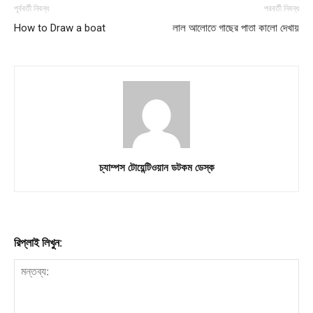
পূর্ববর্তী নিবন্ধ
পরবর্তী নিবন্ধ
Subscription Plans
How to Draw a boat
লাল আলোতে গাছের পাতা কালো দেখায়
My account
চ্যাম্পস টোয়েন্টিওয়ান ডটকম ডেস্ক
রিপ্লাই লিখুন: