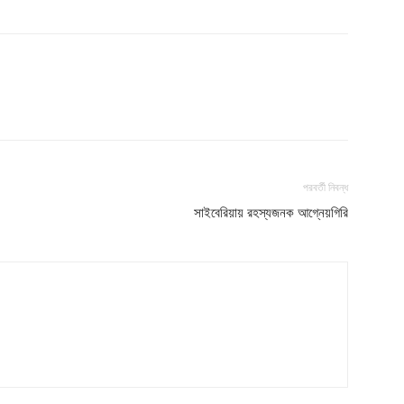
s21
About
Contact us
Subscription Plans
My account
পরবর্তী নিবন্ধ
সাইবেরিয়ায় রহস্যজনক আগ্নেয়গিরি