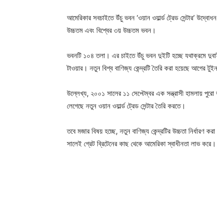
আমেরিকার সবচাইতে উঁচু ভবন ‘ওয়ান ওয়ার্ল্ড ট্রেড সেন্টার’ উদ
উচ্চতম এবং বিশ্বের ৩য় উচ্চতম ভবন।
ভবনটি ১০৪ তলা। এর চাইতে উঁচু ভবন দুইটি হচ্ছে যথাক্রমে দুব
টাওয়ার। নতুন বিশ্ব বাণিজ্য কেন্দ্রটি তৈরি করা হয়েছে আগের টুইন 
উল্লেখ্য, ২০০১ সালের ১১ সেপ্টেম্বর এক সন্ত্রাসী হামলায় পুর
লেগেছে নতুন ওয়ান ওয়ার্ল্ড ট্রেড সেন্টার তৈরি করতে।
তবে মজার বিষয় হচ্ছে, নতুন বাণিজ্য কেন্দ্রটির উচ্চতা নির্ধার
সালেই গ্রেট ব্রিটেনের কাছ থেকে আমেরিকা স্বাধীনতা লাভ করে।