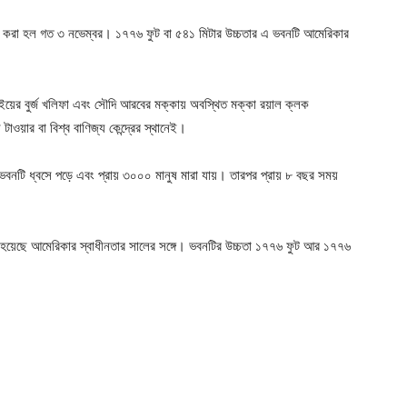
্বোধন করা হল গত ৩ নভেম্বর। ১৭৭৬ ফুট বা ৫৪১ মিটার উচ্চতার এ ভবনটি আমেরিকার
াইয়ের বুর্জ খলিফা এবং সৌদি আরবের মক্কায় অবস্থিত মক্কা রয়াল ক্লক
টাওয়ার বা বিশ্ব বাণিজ্য কেন্দ্রের স্থানেই।
ো ভবনটি ধ্বসে পড়ে এবং প্রায় ৩০০০ মানুষ মারা যায়। তারপর প্রায় ৮ বছর সময়
ণ করা হয়েছে আমেরিকার স্বাধীনতার সালের সঙ্গে। ভবনটির উচ্চতা ১৭৭৬ ফুট আর ১৭৭৬
Company