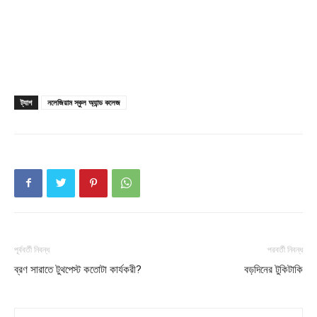
Champs21
ট্যাগ
নলেজিয়াম স্কুল অ্যান্ড কলেজ
Company
About
Contact us
পূর্ববর্তী নিবন্ধ
পরবর্তী নিবন্ধ
Subscription Plans
ব্রণ সারাতে টুথপেস্ট কতোটা কার্যকরী?
বড়দিনের টুকিটাকি
My account