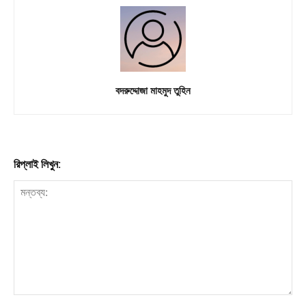
Download PhotoCard
বদরুদ্দোজা মাহমুদ তুহিন
রিপ্লাই লিখুন: