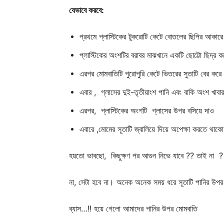
যেভাবে করবে
:
প্রথমে প্লাস্টিকের টুকরোটি কেটে বোতলের ছিপির আকার
প্লাস্টিকের অংশটির বরাবর মাঝখানে একটি ছোট্টো ছিদ্র 
এরপর মোমবাতিটি পুরোপুরি কেটে ভিতরের সুতাটি বের করে
এবার , গ্লাসের দুই-তৃতীয়াংশ পানি এবং বাকি অংশ খাবার
এরপর, প্লাস্টিকের অংশটি গ্লাসের উপর বসিয়ে দাও
এবারে ,মোমের সূতাটি জ্বালিয়ে দিয়ে অপেক্ষা করতে থাক
হয়তো ভাবছো, কিছুক্ষণ পর আগুন নিভে যাবে ?? তাই না 
না, সেটা হবে না। অনেক অনেক সময় ধরে সূতাটি পানির উপ
ব্যাস…!! হয়ে গেলো আমাদের পানির উপর মোমবাতি