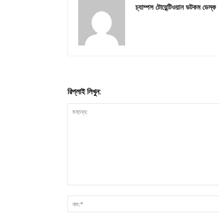
চ্যাম্পস টোয়েন্টিওয়ান ডটকম ডেস্ক
রিপ্লাই লিখুন: