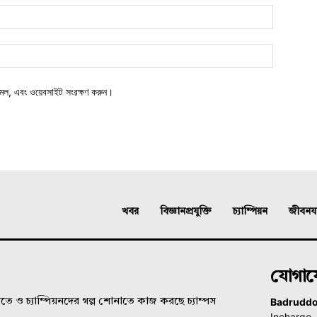
মেল, এবং ওয়েবসাইট সংরক্ষণ করুন।
খবর
বিজ্ঞানপ্রযুক্তি
চ্যাম্পিয়ন
জীবনযাত
যোগা
Badrudd
ে ও চ্যাম্পিয়নদের গল্প শোনাতে কাজ করছে চ্যাম্পস
Incharge