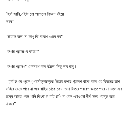
“হ্যাঁ জানি,এইটা তো আমাদের বিজ্ঞান বইয়ে
আছে”
“তাহলে বলো না আপু কি কারণে এমন হয়”
Champs21
“রুপার প্রলেপের কারণে”
“রুপার প্রলেপ” একসাথে বলে উঠলো মিতু আর রানু।
“ হ্যাঁ রুপার প্রলেপ,থার্মোফ্লাস্কের ভিতরে রুপার প্রলেপ থাকে ফলে এর ভিতরের তাপ
Company
বাহিরে যেতে পারে না আর বাহির থেকে কোন তাপ ভিতরে প্রবেশ করতে পারে না ফলে এর
মধ্যে আমরা গরম পানি কিংবা চা যাই রাখি না কেন এইগুলো দীর্ঘ সময় পযন্ত গরম
About
থাকবে”
Contact us
Subscription Plans
My account