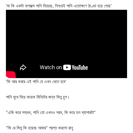
‘মা কি একটা ফ্লাক্সে পানি দিয়েছে, নিশ্চয়ই পানি এতোক্ষণে ঠাণ্ডা হয়ে গেছে’
‘কি আর করার এই পানি যে এখন খেতে হবে’
পানি মুখে দিয়ে কয়েক মিনিটের জন্য মিতু চুপ।
“একি করে সম্ভব, পানি তো এখনও গরম, কি করে হল ব্যাপারটা”
“কি রে মিতু কি হয়েছে আবার” প্রশ্ন করলো রানু