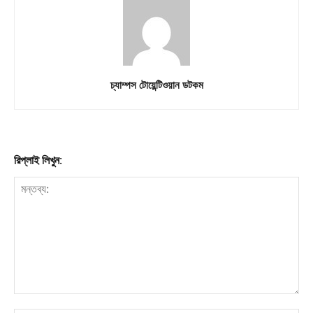
চ্যাম্পস টোয়েন্টিওয়ান ডটকম
রিপ্লাই লিখুন: