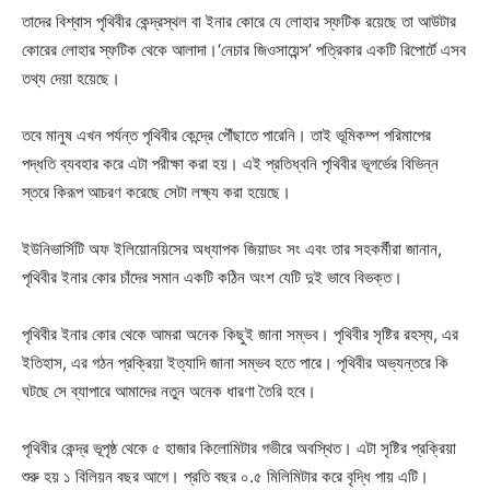
তাদের বিশ্বাস পৃথিবীর কেন্দ্রস্থল বা ইনার কোরে যে লোহার স্ফটিক রয়েছে তা আউটার
কোরের লোহার স্ফটিক থেকে আলাদা।‘নেচার জিওসায়েন্স’ পত্রিকার একটি রিপোর্টে এসব
তথ্য দেয়া হয়েছে।
তবে মানুষ এখন পর্যন্ত পৃথিবীর কেন্দ্রে পৌঁছাতে পারেনি। তাই ভূমিকম্প পরিমাপের
পদ্ধতি ব্যবহার করে এটা পরীক্ষা করা হয়। এই প্রতিধ্বনি পৃথিবীর ভূগর্ভের বিভিন্ন
স্তরে কিরূপ আচরণ করেছে সেটা লক্ষ্য করা হয়েছে।
ইউনিভার্সিটি অফ ইলিয়োনয়িসের অধ্যাপক জিয়াডং সং এবং তার সহকর্মীরা জানান,
পৃথিবীর ইনার কোর চাঁদের সমান একটি কঠিন অংশ যেটি দুই ভাবে বিভক্ত।
পৃথিবীর ইনার কোর থেকে আমরা অনেক কিছুই জানা সম্ভব। পৃথিবীর সৃষ্টির রহস্য, এর
ইতিহাস, এর গঠন প্রক্রিয়া ইত্যাদি জানা সম্ভব হতে পারে। পৃথিবীর অভ্যন্তরে কি
ঘটছে সে ব্যাপারে আমাদের নতুন অনেক ধারণা তৈরি হবে।
পৃথিবীর কেন্দ্র ভূপৃষ্ঠ থেকে ৫ হাজার কিলোমিটার গভীরে অবস্থিত। এটা সৃষ্টির প্রক্রিয়া
শুরু হয় ১ বিলিয়ন বছর আগে। প্রতি বছর ০.৫ মিলিমিটার করে বৃদ্ধি পায় এটি।