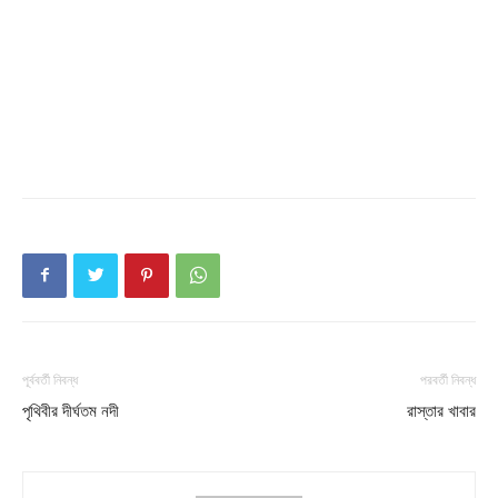
Company
About
Contact us
Subscription Plans
My account
পূর্ববর্তী নিবন্ধ
পরবর্তী নিবন্ধ
পৃথিবীর দীর্ঘতম নদী
রাস্তার খাবার