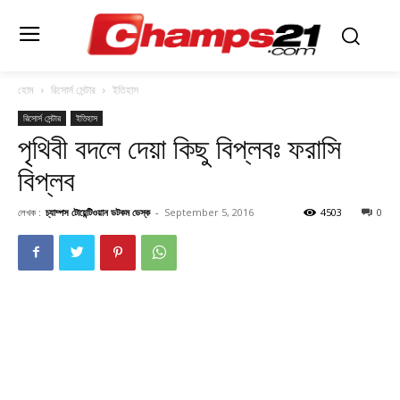
হোম
রিসোর্স সেন্টার
ইতিহাস
রিসোর্স সেন্টার
ইতিহাস
পৃথিবী বদলে দেয়া কিছু বিপ্লবঃ ফরাসি
বিপ্লব
লেখক :
চ্যাম্পস টোয়েন্টিওয়ান ডটকম ডেস্ক
-
September 5, 2016
4503
0