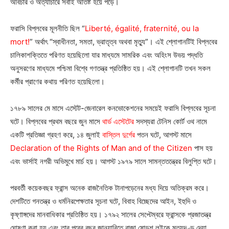
অবিচার ও অত্যাচারে সবাই অতিষ্ট হয়ে পড়ে।
ফরাসি বিপ্লবের মূলনীতি ছিল “
Liberté, égalité, fraternité, ou la
mort!
” অর্থাৎ “স্বাধীনতা, সমতা, ভ্রাতৃত্ব অথবা মৃত্যু”। এই শ্লোগানটিই বিপ্লবের
চালিকাশক্তিতে পরিণত হয়েছিলো যার মাধ্যমে সামরিক এবং অহিংস উভয় পদ্ধতি
অনুসরণের মাধ্যমে পশ্চিমা বিশ্বে গণতন্ত্র প্রতিষ্ঠিত হয়। এই শ্লোগানটি তখন সকল
কর্মীর প্রাণের কথায় পরিণত হয়েছিলো।
১৭৮৯ সালের মে মাসে এস্টেট-জেনারেল কনভোকেশনের সময়েই ফরাসি বিপ্লবের সূচনা
ঘটে। বিপ্লবের প্রথম বছরে জুন মাসে
থার্ড এস্টেটের
সদস্যরা টেনিস কোর্ট ওথ নামে
একটি প্রতিজ্ঞা গ্রহণ করে, ১৪ জুলাই
বাস্তিল দুর্গের
পতন ঘটে, আগস্ট মাসে
Declaration of the Rights of Man and of the Citizen
পাস হয়
এবং ভার্সাই নগরী অভিমুখে মার্চ হয়। আগস্ট ১৯৭৯ সালে সামন্ততন্ত্রের বিলুপ্তি ঘটে।
পরবর্তী কয়েকবছর ফ্রান্স অনেক রাজনৈতিক টানাপড়েনের মধ্য দিয়ে অতিক্রম করে।
দেশটিতে গনতন্ত্র ও ধর্মনিরপেক্ষতার সূচনা ঘটে, বিবাহ বিচ্ছেদের আইন, ইহুদি ও
কৃষ্ণাঙ্গদের মানবাধিকার প্রতিষ্ঠিত হয়। ১৭৯২ সালের সেপ্টেম্বরে ফ্রান্সকে প্রজাতন্ত্র
ঘোষণা করা হয় এবং তার পরের বছর জানুয়ারিতে রাজা ষোড়শ লুইকে মৃত্যুদণ্ড দেয়া