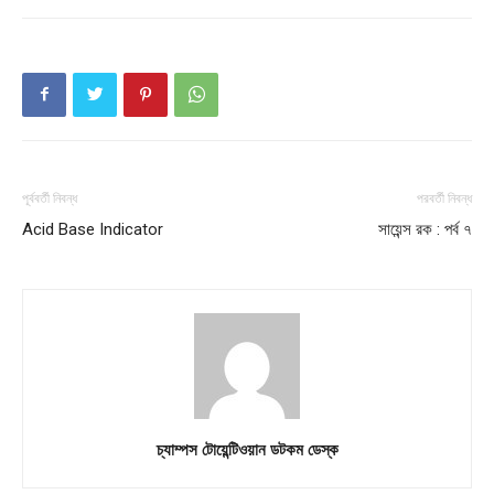
About
Contact us
Subscription Plans
My account
Download PhotoCard
পূর্ববর্তী নিবন্ধ
পরবর্তী নিবন্ধ
Acid Base Indicator
সায়েন্স রক : পর্ব ৭
চ্যাম্পস টোয়েন্টিওয়ান ডটকম ডেস্ক