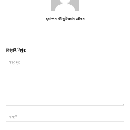
চ্যাম্পস টোয়েন্টিওয়ান ডটকম
রিপ্লাই লিখুন: