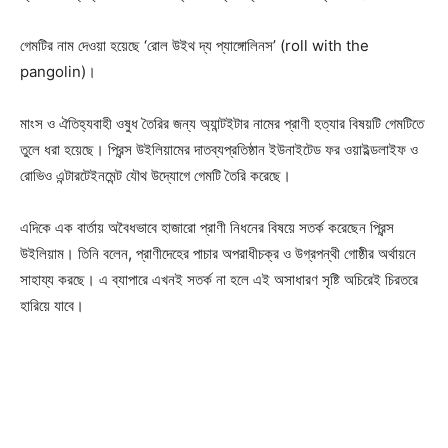
গেমটির নাম দেওয়া হয়েছে ‘রোল উইথ দ্য প্যাঙ্গোলিনস’ (roll with the
pangolin)।
মাংস ও ঐতিহ্যবাহী ওষুধ তৈরির জন্য অ্যান্টইটার নামের প্রাণী হত্যার বিষয়টি গেমটিতে
তুলে ধরা হয়েছে। প্রিন্স উইলিয়ামের দাতব্যপ্রতিষ্ঠান ইউনাইটেড ফর ওয়াইল্ডলাইফ ও
রোভিও এন্টারটেইনমেন্ট যৌথ উদ্যোগে গেমটি তৈরি করেছে।
এদিকে এক বার্তায় অবৈধভাবে হাজারো প্রাণী নিধনের বিষয়ে সতর্ক করেছেন প্রিন্স
উইলিয়াম। তিনি বলেন, প্রাণীদেহের পাচার অপরাধীচক্র ও উগ্রপন্থী গোষ্ঠীর অর্থায়নে
সাহায্য করছে। এ ব্যাপারে এখনই সতর্ক না হলে এই অসাধারণ সৃষ্টি অচিরেই চিরতরে
হারিয়ে যাবে।