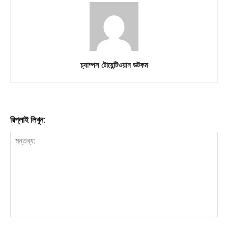
চ্যাম্পস টোয়েন্টিওয়ান ডটকম
রিপ্লাই লিখুন: