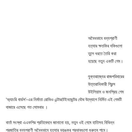
অবৈধভাবে বন্যপ্রাণী
হত্যার ক্ষতকির দকিগুলো
তুলে ধরতে তৈরি করা
হয়েছে নতুন একটি গেম।
যুক্তরাজ্যের রাজপরিবারের
উত্তরাধিকারী প্রিন্স
উইলিয়াম ও জনপ্রিয় গেম
‘অ্যাংরি বার্ডস’-এর নির্মাতা রোভিও এন্টারটেইনমেন্টের যৌথ উদ্যোগে নির্মিত এই গেমটি
বাজারে এসেছে গত সোমবার ।
বার্তা সংস্থা এএফপির প্রতিবেদনে জানানো হয়, নতুন ওই গেমে হাতিসহ বিভিন্ন
প্রজাতির বন্যপ্রাণী অবৈধভাবে হত্যার ভয়ঙ্কর প্রভাবগুলো গুরুত্ব পাবে।