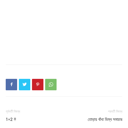
Download PhotoCard
পূর্ববর্তী নিবন্ধ
পরবর্তী নিবন্ধ
1=2 !!
তোড়ায় বাঁধা ডিম্ব সমাচার