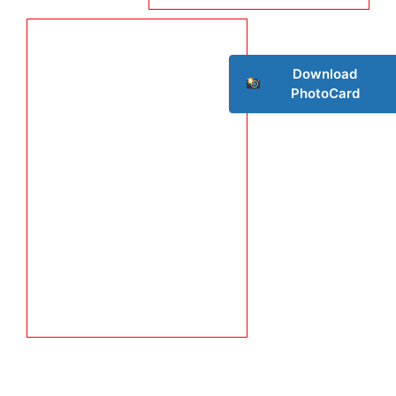
Download
PhotoCard
Champs21
Company
About
Contact us
Subscription Plans
My account