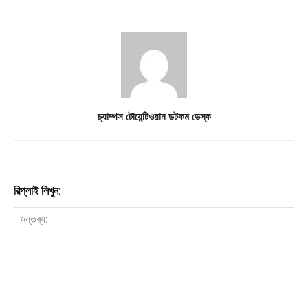
চ্যাম্পস টোয়েন্টিওয়ান ডটকম ডেস্ক
রিপ্লাই লিখুন: