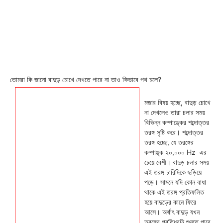
তোমরা কি জানো বাদুড় চোখে দেখতে পারে না তাও কিভাবে পথ চলে?
মজার বিষয় হচ্ছে, বাদুড় চোখে
না দেখলেও তারা চলার সময়
বিভিন্ন কম্পাঙ্কের
শব্দোত্তর
তরঙ্গ সৃষ্টি করে। শব্দোত্তর
তরঙ্গ হচ্ছে, যে তরঙ্গের
কম্পাঙ্ক ২০,০০০ Hz এর
চেয়ে বেশী। বাদুড় চলার সময়
এই তরঙ্গ চারিদিকে ছড়িয়ে
পড়ে। সামনে যদি কোন বাধা
থাকে এই তরঙ্গ প্রতিফলিত
হয়ে বাদুড়ের কানে ফিরে
আসে। অর্থাৎ বাদুড় যখন
তরঙ্গের প্রতিধ্বনি শুনতে পারে