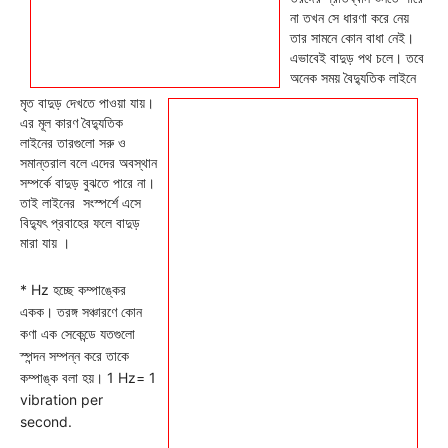
না তখন সে ধারণা করে নেয়
তার সামনে কোন বাধা নেই।
এভাবেই বাদুড় পথ চলে। তবে
অনেক সময় বৈদ্যুতিক লাইনে
মৃত বাদুড় দেখতে পাওয়া যায়।
এর মূল কারণ বৈদ্যুতিক
লাইনের তারগুলো সরু ও
সমান্তরাল বলে এদের অবস্থান
সম্পর্কে বাদুড় বুঝতে পারে না।
তাই লাইনের সংস্পর্শে এসে
বিদ্যুৎ প্রবাহের ফলে বাদুড়
মারা যায় ।
* Hz হচ্ছে কম্পাঙ্কের
একক। তরঙ্গ সঞ্চারণে কোন
কণা এক সেকেন্ডে যতগুলো
স্পন্দন সম্পন্ন করে তাকে
কম্পাঙ্ক বলা হয়। 1 Hz= 1
vibration per
second.