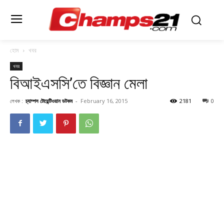
হোম
খবর
খবর
বিআইএসসি’তে বিজ্ঞান মেলা
লেখক :
চ্যাম্পস টোয়েন্টিওয়ান ডটকম
-
February 16, 2015
2181
0