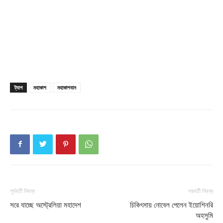
Champs21
ট্যাগ
মহাকাশ
মহাকাশযান
Company
About
Contact us
পূর্ববর্তী নিবন্ধ
পরবর্তী নিবন্ধ
Subscription Plans
সরে যাচ্ছে অস্ট্রেলিয়া মহাদেশ
চিকিৎসায় নোবেল পেলেন ইয়োশিনরি
My account
অহসুমি