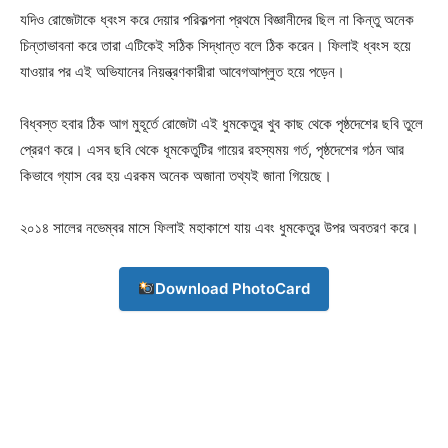
যদিও রোজেটাকে ধ্বংস করে দেয়ার পরিকল্পনা প্রথমে বিজ্ঞানীদের ছিল না কিন্তু অনেক
চিন্তাভাবনা করে তারা এটিকেই সঠিক সিদ্ধান্ত বলে ঠিক করেন। ফিলাই ধ্বংস হয়ে
যাওয়ার পর এই অভিযানের নিয়ন্ত্রণকারীরা আবেগআপ্লুত হয়ে পড়েন।
বিধ্বস্ত হবার ঠিক আগ মুহূর্তে রোজেটা এই ধুমকেতুর খুব কাছ থেকে পৃষ্ঠদেশের ছবি তুলে
প্রেরণ করে। এসব ছবি থেকে ধূমকেতুটির গায়ের রহস্যময় গর্ত, পৃষ্ঠদেশের গঠন আর
কিভাবে গ্যাস বের হয় এরকম অনেক অজানা তথ্যই জানা গিয়েছে।
২০১৪ সালের নভেম্বর মাসে ফিলাই মহাকাশে যায় এবং ধুমকেতুর উপর অবতরণ করে।
Download PhotoCard