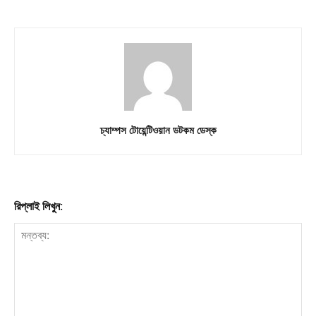
Download PhotoCard
চ্যাম্পস টোয়েন্টিওয়ান ডটকম ডেস্ক
রিপ্লাই লিখুন: