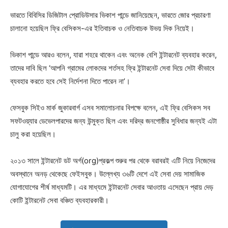
ভারতে বিবিসির ডিজিটাল প্রোডিউসার ভিকাশ পান্ডে জানিয়েছেন, ভারতে জোর প্রচারণা
চালানো হয়েছিল ফ্রি বেসিকস-এর ইতিবাচক ও নেতিবাচক উভয় দিক নিয়েই।
ভিকাশ পান্ডে আরও বলেন, যারা শহরে থাকেন এবং অনেক বেশি ইন্টারনেট ব্যবহার করেন,
তাদের দাবি ছিল ‘আপনি গ্রামের লোকদের শর্তসহ ফ্রি ইন্টারনেট সেবা দিয়ে সেটা কীভাবে
ব্যবহার করতে হবে সেই নির্দেশনা দিতে পারেন না’।
ফেসবুক সিইও মার্ক জুকারবার্গ এসব সমালোচনার বিপক্ষে বলেন, এই ফ্রি বেসিকস সব
সফটওয়্যার ডেভেলপারদের জন্য উন্মুক্ত ছিল এবং দরিদ্র জনগোষ্ঠীর সুবিধার জন্যই এটা
চালু করা হয়েছিল।
২০১৩ সালে ইন্টারনেট ডট অর্গ(org)প্রকল্প শুরুর পর থেকে বরাবরই এটি নিয়ে নিজেদের
অবস্থানে অনড় থেকেছে ফেইসবুক। উল্লেখ্য ৩৬টি দেশে এই সেবা দেয় সামাজিক
যোগাযোগের শীর্ষ মাধ্যমটি। এর মাধ্যমে ইন্টারনেট সেবার আওতায় এসেছেন প্রায় দেড়
কোটি ইন্টারনেট সেবা বঞ্চিত ব্যবহারকারী।