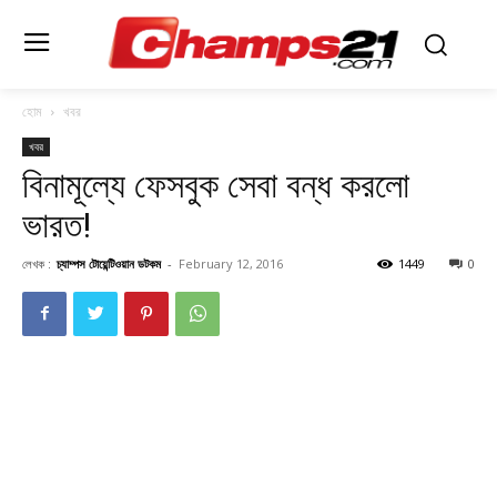
হোম
খবর
খবর
বিনামূল্যে ফেসবুক সেবা বন্ধ করলাে
ভারত!
লেখক :
চ্যাম্পস টোয়েন্টিওয়ান ডটকম
-
February 12, 2016
1449
0