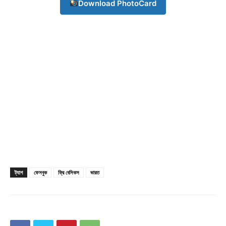
Download PhotoCard
Champs21
ট্যাগ
ফেসবুক
ফ্রি বেসিকস
ভারত
Company
About