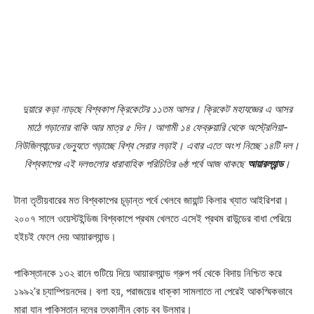
দু
য়ারে কড়া নাড়ছে বিশ্বকাপ ক্রিকেটের ১১তম আসর। ক্রিকেট মহাযজ্ঞের এ আসর
মাঠে গড়ানোর বাকি আর মাত্র ৫ দিন। আগামী ১৪ ফেব্রুয়ারি থেকে অস্ট্রেলিয়া-
নিউজিল্যান্ডের ভেন্যুতে গড়াচ্ছে বিশ্ব সেরার লড়াই। এবার এতে অংশ নিচ্ছে ১৪টি দল।
বিশ্বকাপের এই দলগুলোর ধারাবাহিক পরিচিতির ৬ষ্ঠ পর্বে আজ থাকছে
আয়ারল্যান্ড
।
টানা তৃতীয়বারের মত বিশ্বকাপের চূড়ান্ত পর্বে খেলবে জায়ান্ট কিলার খ্যাত আইরিশরা।
২০০৭ সালে ওয়েস্টইন্ডিজ বিশ্বকাপে প্রথম খেলতে এসেই প্রথম রাউন্ডের বাধা পেরিয়ে
হইচই ফেলে দেয় আয়ারল্যান্ড।
পাকিস্তানকে ১৩২ রানে গুটিয়ে দিয়ে আয়ারল্যান্ড গ্রুপ পর্ব থেকে বিদায় নিশ্চিত করে
১৯৯২’র চ্যাম্পিয়নদের। বলা হয়, পরাজয়ের ধাক্কা সামলাতে না পেরেই আকস্মিকভাবে
মারা যান পাকিস্তান দলের তৎকালীন কোচ বব উলমার।