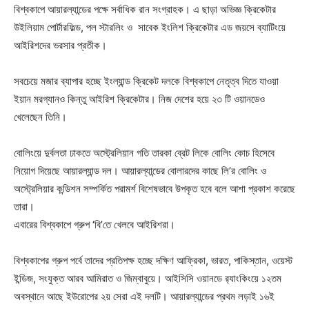
বিশ্বকাপে আয়ারল্যান্ডের পক্ষে সর্বাধিক রান সংগ্রাহক। এ ছাড়া অভিজ্ঞ ক্রিকেটার
উইলিয়াম পোর্টারফিল্ড, পল স্টারলিং ও সাবেক ইংলিশ ক্রিকেটার এড জয়সে ব্যাটিংয়ে
আইরিশদের ভরসার প্রতীক।
সবচেয়ে মজার ব্যাপার হচ্ছে ইংল্যান্ড ক্রিকেট দলকে বিশ্বকাপে নেতৃত্ব দিতে যাওয়া
ইয়ান মরগ্যানও কিন্তু আইরিশ ক্রিকেটার। নিজ দেশের হয়ে ২৩ টি ওয়ানডেও
খেলেছেন তিনি।
বোলিংয়ে দুর্বলতা ঢাকতে অস্ট্রেলিয়ান গতি তারকা ব্রেট লিকে বোলিং কোচ হিসেবে
নিয়োগ দিয়েছে আয়ারল্যান্ড দল। আয়ারল্যান্ডের বোলারদের কাছে লি’র বোলিং ও
অস্ট্রেলিয়ার কন্ডিশন সম্পর্কিত পরামর্শ বিশেষভাবে উপকৃত হবে বলে আশা প্রকাশ করেছে
তারা।
এবারের বিশ্বকাপে গ্রুপ ‘বি’তে খেলবে আইরিশরা।
বিশ্বকাপের গ্রুপ পর্বে তাদের প্রতিপক্ষ হচ্ছে দক্ষিণ আফ্রিকা, ভারত, পাকিস্তান, ওয়েস্ট
ইন্ডিজ, সংযুক্ত আরব আমিরাত ও জিম্বাবুয়ে। আইসিসি ওয়ানডে র‌্যাংকিংয়ে ১২তম
অবস্থানে আছে ইউরোপের ২য় সেরা এই দলটি। আয়ারল্যান্ডের প্রথম লড়াই ১৬ই