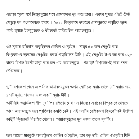
এছাড়া গ্রুপ পর্বে জিম্বাবুয়ের সঙ্গে রোমাঞ্চকর ড্র করে তারা। এরপর সুপার এইটে টেস্ট
খেলুড়ে দল বাংলাদেশকে হারায়। ২০১১ বিশ্বকাপে ভারতের বেঙ্গালুরুতে অনুষ্ঠিত গ্রুপ
পর্বের ম্যাচে ইংল্যান্ডকে ৩ উইকেটে হারিয়েছিল আয়ারল্যান্ড।
ওই ম্যাচে ইতিহাস গড়েছিলেন কেভিন ও’ব্রেইন। মাত্র ৫০ বলে সেঞ্চুরি করে
বিশ্বকাপের দ্রুততম সেঞ্চুরির রেকর্ড গড়েছিলেন তিনি। এই সেঞ্চুরির উপর ভর করে ৩২৮
রানের বিশাল টার্গেট তাড়া করে জয় পায় আয়ারল্যান্ড। গত দুই বিশ্বকাপেই তারা চমক
দেখিয়েছে।
দুটি বিশ্বকাপ খেলে এ পর্যন্ত আয়ারল্যান্ডের অর্জন মোট ১৫ ম্যাচ খেলে ৪টি ম্যাচে জয়,
১০টি ম্যাচে পরাজয় এবং একটি ম্যাচ টাই।
আইসিসি ওয়ার্ল্ডকাপ লীগ চ্যাম্পিয়নশিপের সেরা দল হিসেবে এবারের বিশ্বকাপে খেলতে
আসা আয়ারল্যান্ড দলে প্রতিভার কমতি নেই। এই দলটির বেশিরভাগ ক্রিকেটারই ইংলিশ
কাউন্টি ক্রিকেটে নিয়মিত খেলেন। আয়ারল্যান্ডের মূল ভরসা তাদের ব্যাটিং।
দলে আছেন মারকুটে অলরাউন্ডার কেভিন ও’ব্রেইন, তার বড় ভাই নেইল ও’ব্রেইন যিনি