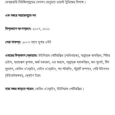
ফেব্রুয়ারি নিউজিল্যান্ডের নেলসন ভেন্যুতে ওয়েস্ট ইন্ডিজের বিপক্ষে।
এক নজরে আয়ারল্যান্ড দল
বিশ্বকাপে অংশগ্রহন:
২০০৭, ২০১১
সেরা সাফল্য:
২০০৭ সালে সুপার এইট
Champs21
এবারের বিশ্বকাপ স্কোয়াড:
উইলিয়াম পোর্টারফিল্ড (অধিনায়ক), অ্যান্ড্রু বালব্রিন, পিটার
চেইস, অ্যালেক্স কুসাক, জর্জ ডকরেল, এড জয়সে, অ্যান্ড্রু ম্যাকব্রিন, জন মুনেই, টিম
মুরতাগ, কেভিন ও’ব্রেইন, নেইল ও’ব্রেইন, পল স্টারলিং, স্টুয়ার্ট থম্পসন, গেরি উইলসন
(উইকেটরক্ষক), ক্রেইগ ইয়াং
Company
যারা নজর কাড়তে পারেন:
কেভিন ও’ব্রেইন, উইলিয়াম পোর্টারফিল্ড।
About
Contact us