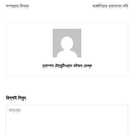
সম্প্রচার বিলম্ব
মঙ্গোলিয়ায় ধ্যানমগ্ন মমি
চ্যাম্পস টোয়েন্টিওয়ান ডটকম ডেস্ক
রিপ্লাই লিখুন: