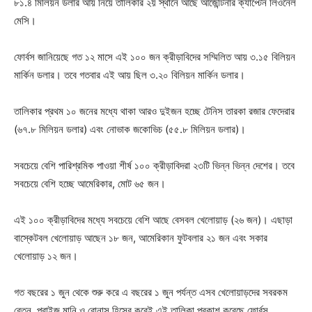
৮১.৪ মিলিয়ন ডলার আয় নিয়ে তালিকার ২য় স্থানে আছে আর্জেন্টিনার ক্যাপ্টেন লিওনেল
মেসি।
ফোর্বস জানিয়েছে গত ১২ মাসে এই ১০০ জন ক্রীড়াবিদের সম্মিলিত আয় ৩.১৫ বিলিয়ন
মার্কিন ডলার। তবে গতবার এই আয় ছিল ৩.২০ বিলিয়ন মার্কিন ডলার।
তালিকার প্রথম ১০ জনের মধ্যে থাকা আরও দুইজন হচ্ছে টেনিস তারকা রজার ফেদেরার
(৬৭.৮ মিলিয়ন ডলার) এবং নোভাক জকোভিচ (৫৫.৮ মিলিয়ন ডলার)।
সবচেয়ে বেশি পারিশ্রমিক পাওয়া শীর্ষ ১০০ ক্রীড়াবিদরা ২৩টি ভিন্ন ভিন্ন দেশের। তবে
সবচেয়ে বেশি হচ্ছে আমেরিকার, মোট ৬৫ জন।
এই ১০০ ক্রীড়াবিদের মধ্যে সবচেয়ে বেশি আছে বেসবল খেলোয়াড় (২৬ জন)। এছাড়া
বাস্কেটবল খেলোয়াড় আছেন ১৮ জন, আমেরিকান ফুটবলার ২১ জন এবং সকার
খেলোয়াড় ১২ জন।
গত বছরের ১ জুন থেকে শুরু করে এ বছরের ১ জুন পর্যন্ত এসব খেলোয়াড়দের সবরকম
বেতন, প্রাইজ মানি ও বোনাস হিসেব করেই এই তালিকা প্রকাশ করেছে ফোর্বস