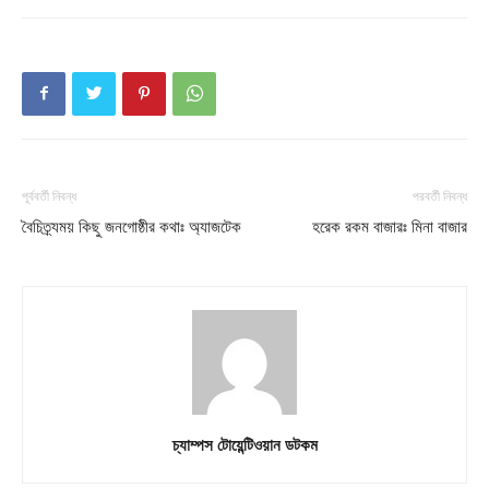
About
Contact us
Subscription Plans
My account
Download PhotoCard
পূর্ববর্তী নিবন্ধ
পরবর্তী নিবন্ধ
বৈচিত্র্যময় কিছু জনগোষ্ঠীর কথাঃ অ্যাজটেক
হরেক রকম বাজারঃ মিনা বাজার
চ্যাম্পস টোয়েন্টিওয়ান ডটকম