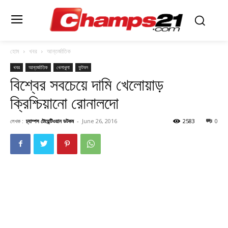
হোম
খবর
আন্তর্জাতিক
খবর
আন্তর্জাতিক
খেলাধুলা
ফুটবল
বিশ্বের সবচেয়ে দামি খেলোয়াড়
ক্রিশ্চিয়ানো রোনালদো
লেখক :
চ্যাম্পস টোয়েন্টিওয়ান ডটকম
-
June 26, 2016
2583
0