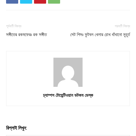
পূর্ববর্তী নিবন্ধ
পরবর্তী নিবন্ধ
সঙ্গীতের রকমফেরঃ রক সঙ্গীত
সেট পিসঃ ফুটবল খেলার চোখ ধাঁধানো মুহূর্ত
চ্যাম্পস টোয়েন্টিওয়ান ডটকম ডেস্ক
রিপ্লাই লিখুন: