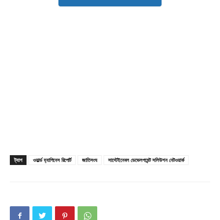
Company
About
Contact us
Subscription Plans
My account
ট্যাগ
ওয়ার্ল্ড হ্যাপিনেস রিপোর্ট
জাতিসংঘ
সাস্টেইনেবল ডেভেলপমেন্ট সলিউশন নেটওয়ার্ক
Download PhotoCard