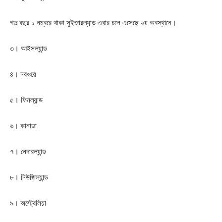
গত বছর ১ নম্বরে থাকা সুইজারল্যান্ড এবার চলে এসেছে ২য় অবস্থানে।
৩। আইসল্যান্ড
৪। নরওয়ে
৫। ফিনল্যান্ড
৬। কানাডা
৭। নেদারল্যান্ড
৮। নিউজিল্যান্ড
৯। অস্ট্রেলিয়া