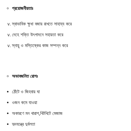
প্রয়োজনীয়তাঃ
Subscription Plans
My account
স্বাভাবিক ক্ষুধা বজায় রাখতে সাহায্য করে
দেহে শক্তি উৎপাদনে সহায়তা করে
স্নায়ু ও মস্তিষ্কের কাজ সম্পন্ন করে
অভাবজনিত রোগঃ
ঠোঁটে ও জিহবায় ঘা
ওজন কমে যাওয়া
অকারণে মন খারাপ,খিটখিটে মেজাজ
হৃদযন্ত্রে দুর্বলতা