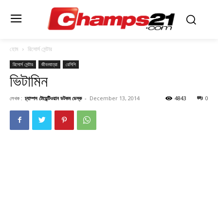
হোম
রিসোর্স সেন্টার
রিসোর্স সেন্টার
জীবনযাত্রা
রেসিপি
ভিটামিন
লেখক :
চ্যাম্পস টোয়েন্টিওয়ান ডটকম ডেস্ক
-
December 13, 2014
4843
0