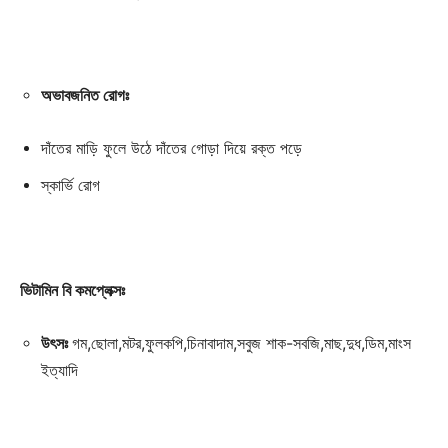
অভাবজনিত রোগঃ
দাঁতের মাড়ি ফুলে উঠে দাঁতের গোড়া দিয়ে রক্ত পড়ে
স্কার্ভি রোগ
Champs21
ভিটামিন বি কমপ্লেক্সঃ
উৎসঃ
গম,ছোলা,মটর,ফুলকপি,চিনাবাদাম,সবুজ শাক-সবজি,মাছ,দুধ,ডিম,মাংস
Company
ইত্যাদি
About
Contact us