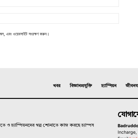
মেল, এবং ওয়েবসাইট সংরক্ষণ করুন।
খবর
বিজ্ঞানপ্রযুক্তি
চ্যাম্পিয়ন
জীবনযাত
যোগা
Badrudd
ে ও চ্যাম্পিয়নদের গল্প শোনাতে কাজ করছে চ্যাম্পস
Incharge