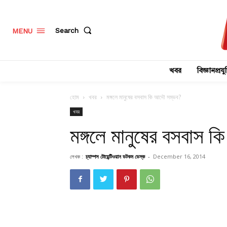
Search
MENU
খবর
বিজ্ঞানপ্রযুক
হোম
খবর
মঙ্গলে মানুষের বসবাস কি আদৌ সম্ভব?
খবর
মঙ্গলে মানুষের বসবাস 
লেখক :
চ্যাম্পস টোয়েন্টিওয়ান ডটকম ডেস্ক
-
December 16, 2014