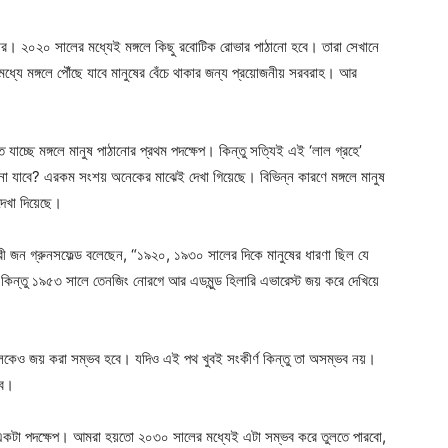
াঠানোর। ২০২০ সালের মধ্যেই মঙ্গলে কিছু রবোটিক রোভার পাঠানো হবে। তারা সেখানে
ধ্যে মঙ্গলে পৌঁছে যাবে মানুষের বেঁচে থাকার জন্য প্রয়োজনীয় সরবরাহ। আর
যাচ্ছে মঙ্গলে মানুষ পাঠানোর প্রথম পদক্ষেপ। কিন্তু সত্যিই এই ‘লাল গ্রহে’
ানো যাবে? এরকম সংশয় অনেকের মাঝেই দেখা গিয়েছে। বিভিন্ন কারণে মঙ্গলে মানুষ
েখা দিয়েছে।
চারী জন গ্রুনসফেল্ড বলেছেন, “১৯২০, ১৯৩০ সালের দিকে মানুষের ধারণা ছিল যে
িন্তু ১৯৫৩ সালে তেনজিং নোরগে আর এডমুন্ড হিলারি এভারেস্ট জয় করে দেখিয়ে
গলকেও জয় করা সম্ভব হবে। যদিও এই পথ খুবই সংকীর্ণ কিন্তু তা অসম্ভব নয়।
বে।
 একটা পদক্ষেপ। আমরা হয়তো ২০৩০ সালের মধ্যেই এটা সম্ভব করে তুলতে পারবো,