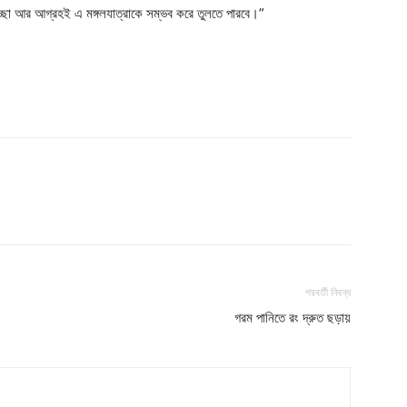
চ্ছা আর আগ্রহই এ মঙ্গলযাত্রাকে সম্ভব করে তুলতে পারবে।”
Company
s21
About
Contact us
Subscription Plans
My account
পরবর্তী নিবন্ধ
গরম পানিতে রং দ্রুত ছড়ায়