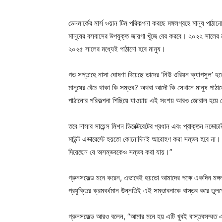
ডেনমার্কের মার্স ওয়ান টিম পরিকল্পনা করছে মঙ্গলগ্রহে মানুষ প
মানুষের বসবাসের উপযুক্ত জায়গা খুঁজে বের করবে। ২০২২ সালের ম
২০২৫ সালের মধ্যেই পাঠানো হবে মানুষ।
গত সপ্তাহে নাসা ঘোষণা দিয়েছে তাদের ‘নিউ ওরিয়ন ক্যাপসুল’ হতে 
মানুষের বেঁচে থাকা কি সম্ভব? অথবা আদৌ কি সেখানে মানুষ পাঠ
পাঠানোর পরিকল্পনা পিছিয়ে যাওয়ায় এই সংশয় আরও জোরাল হয়ে দ
তবে নাসার সায়েন্স মিশন ডিরেক্টরেটের প্রধান এবং প্রাক্তন নভো
মাউন্ট এভারেস্টে হয়তো কোনোদিনই আরোহণ করা সম্ভব হবে না। ক
দিয়েছেন যে অসম্ভবকেও সম্ভব করা যায়।”
গ্রুনসফেল্ড মনে করেন, এভাবেই হয়তো আমাদের পক্ষে একদিন মঙ্
প্রযুক্তির ক্রমবর্ধমান উন্নতিই এই সম্ভাবনাকে বাস্তব করে তুল
গ্রুনসফেল্ড আরও বলেন, “আমার মনে হয় এটি খুবই বাস্তবসম্মত