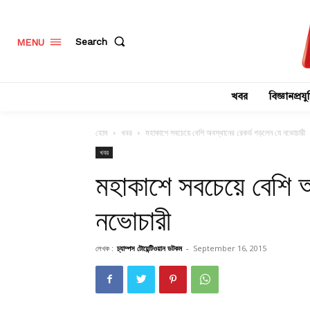
Search
MENU
খবর
বিজ্ঞানপ্রযুক
হোম
খবর
মহাকাশে সবচেয়ে বেশি অবস্থানের রেকর্ড গড়লেন যে নভোচারী
খবর
মহাকাশে সবচেয়ে বেশি অ
নভোচারী
লেখক :
চ্যাম্পস টোয়েন্টিওয়ান ডটকম
-
September 16, 2015