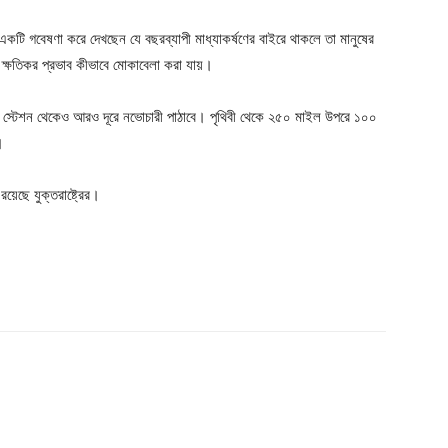
া একটি গবেষণা করে দেখছেন যে বছরব্যাপী মাধ্যাকর্ষণের বাইরে থাকলে তা মানুষের
ক্ষতিকর প্রভাব কীভাবে মোকাবেলা করা যায়।
Company
পেস স্টেশন থেকেও আরও দূরে নভোচারী পাঠাবে। পৃথিবী থেকে ২৫০ মাইল উপরে ১০০
।
s21
About
য়েছে যুক্তরাষ্ট্রের।
Contact us
Subscription Plans
My account