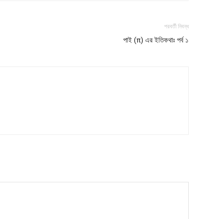
পরবর্তী নিবন্ধ
পাই (π) এর ইতিকথাঃ পর্ব ১