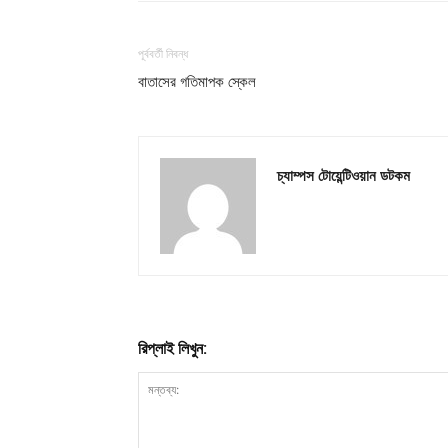
পূর্ববর্তী নিবন্ধ
বাতাসের গতিমাপক স্কেল
চ্যাম্পস টোয়েন্টিওয়ান ডটকম
রিপ্লাই লিখুন: