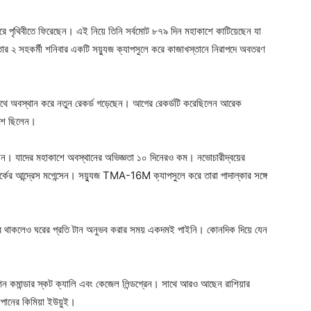
করে পৃথিবীতে ফিরেছেন। এই নিয়ে তিনি সর্বমােট ৮৭৯ দিন মহাকাশে কাটিয়েছেন যা
ার ২ সহকর্মী শনিবার একটি সয়্যুজ ক্যাপসুলে করে কাজাখস্তানে নিরাপদে অবতরণ
ষপথে অবস্থান করে নতুন রেকর্ড গড়েছেন। আগের রেকর্ডটি করেছিলেন আরেক
াশে ছিলেন।
। যাদের মহাকাশে অবস্থানের অভিজ্ঞতা ১০ দিনেরও কম। নভােচারীদ্বয়ের
আন্দ্রেস মগেন্সেন। সয়্যুজ TMA-16M ক্যাপসুলে করে তারা পাদাল্কার সঙ্গে
ইরে থাকলেও ঘরের প্রতি টান অনুভব করার সময় একদমই পাইনি। কোনদিক দিয়ে যেন
্টেশন কমান্ডার স্কট ক্যালি এবং কেজেল লিন্ডগ্রেন। সাথে আরও আছেন রাশিয়ার
পানের কিমিয়া ইউয়ুই।