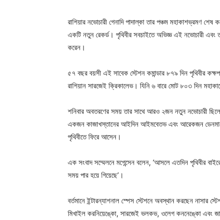
রাশিয়ার নভোচারী গেনাদি পাদাল্কা তার পঞ্চম মহাকাশভ্রমণ শেষ 
একটি নতুন রেকর্ড। পৃথিবীর সবচাইতে অভিজ্ঞ এই নভোচারী এবং ত
করেন।
৫৭ বছর বয়সী এই সাবেক স্টেশন কমান্ডার ৮৭৯ দিন পৃথিবীর কক্
রাশিয়ান সারজেই ক্রিকালেভ। যিনি ৬ বারে মোট ৮০৩ দিন মহাক
শনিবার অবতরণের সময় তার সাথে আরও ২জন নতুন নভোচারী ছিলেন
একজন কাজাখস্তানের আইদিন আইমবেতভ এবং আরেকজন ডেনমার্কের 
পৃথিবীতে ফিরে আসেন।
এক সংবাদ সম্মেলনে মগেন্সেন বলেন, ‘আসলে এতদিন পৃথিবীর বা
সময় পার হয়ে গিয়েছে’।
বর্তমানে ইন্টারন্যাশনাল স্পেস স্টেশনে অবস্থান করছেন নাসার স
মিখাইল করনিয়েঙ্কো, সারজেই ভলকভ, ওলেগ কননেঙ্কো এবং জা