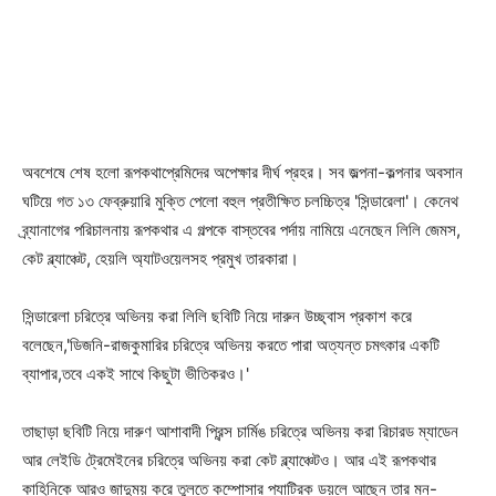
অবশেষে শেষ হলো রূপকথাপ্রেমিদের অপেক্ষার দীর্ঘ প্রহর। সব জল্পনা-কল্পনার অবসান
ঘটিয়ে গত ১৩ ফেব্রুয়ারি মুক্তি পেলো বহুল প্রতীক্ষিত চলচ্চিত্র 'সিন্ডারেলা'। কেনেথ
ব্র্যানাগের পরিচালনায় রূপকথার এ গল্পকে বাস্তবের পর্দায় নামিয়ে এনেছেন লিলি জেমস,
কেট ব্ল্যাঞ্চেট, হেয়লি অ্যাটওয়েলসহ প্রমুখ তারকারা।
সিন্ডারেলা চরিত্রে অভিনয় করা লিলি ছবিটি নিয়ে দারুন উচ্ছ্বাস প্রকাশ করে
বলেছেন,'ডিজনি-রাজকুমারির চরিত্রে অভিনয় করতে পারা অত্যন্ত চমৎকার একটি
ব্যাপার,তবে একই সাথে কিছুটা ভীতিকরও।'
তাছাড়া ছবিটি নিয়ে দারুণ আশাবাদী প্রিন্স চার্মিঙ চরিত্রে অভিনয় করা রিচারড ম্যাডেন
আর লেইডি ট্রেমেইনের চরিত্রে অভিনয় করা কেট ব্ল্যাঞ্চেটও। আর এই রূপকথার
কাহিনিকে আরও জাদুময় করে তুলতে কম্পোসার প্যাট্রিক ডয়লে আছেন তার মন-