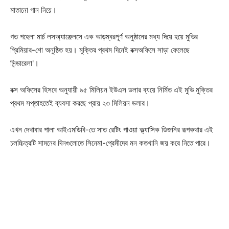
মাতানো গান নিয়ে।
গত পহেলা মার্চ লসঅ্যাঞ্জেলসে এক আড়ম্বরপূর্ণ অনুষ্ঠানের মধ্য দিয়ে হয়ে মুভির
প্রিমিয়ার-শো অনুষ্ঠিত হয়। মুক্তির প্রথম দিনেই বক্সঅফিসে সাড়া ফেলেছে
‌সিন্ডারেলা'।
বক্স অফিসের হিসবে অনুযায়ী ৯৫ মিলিয়ন ইউএস ডলার ব্যয়ে নির্মিত এই মুভি মুক্তির
প্রথম সপ্তাহতেই ব্যবসা করছে প্রায় ২৩ মিলিয়ন ডলার।
এখন দেখাবার পালা আইএমডিবি-তে সাত রেটিং পাওয়া ক্ল্যাসিক ডিজনির রূপকথার এই
চলচ্চিত্রটি সামনের দিনগুলােতে সিনেমা-প্রেমীদের মন কতখানি জয় করে নিতে পারে।