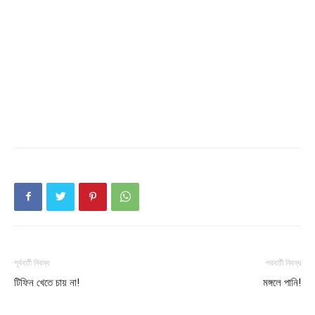
Champs21
Company
About
পূর্ববর্তী নিবন্ধ
পরবর্তী নিবন্ধ
Contact us
টিফিন খেতে চায় না!
মঙ্গলে পানি!
Subscription Plans