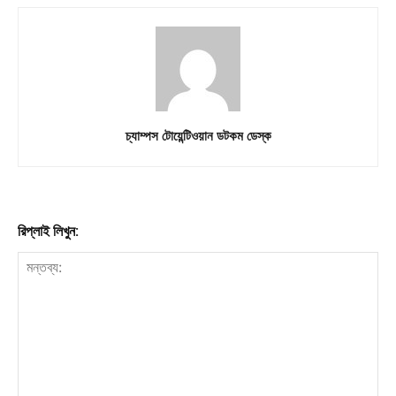
My account
চ্যাম্পস টোয়েন্টিওয়ান ডটকম ডেস্ক
রিপ্লাই লিখুন: