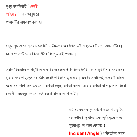
মুখ্য কার্যনির্বাহী ‘
হেনরি
আইয়ার
’ এর নামানুসারে
পাহাড়টির নামকরণ করা হয়।
সমুদ্রপৃষ্ঠ থেকে প্রায় ৮৬৩ মিটার উচ্চতায় অবস্থিত এই পাহাড়ের উচ্চতা ৩৪৮ মিটার।
চারপাশে মোট ৯.৪ কিলোমিটার বিস্তৃত এই পাহাড়।
স্বাভাবিকভাবে পাহাড়টি লাল মাটির ও বেলে পাথর দিয়ে তৈরি। তবে সূর্য উঠার সময় এবং
ডুবার সময় পাহাড়ের রং হঠাৎ করেই পরিবর্তন হয়ে যায়। অবশ্য সারাদিনই কমবেশী আলো
আঁধারের খেলা চলে এখানে। কখনো হলুদ, কখনো কমলা, আবার কখনো বা গাঢ় লাল কিংবা
বেগুনী। রঙধনুর কোনো রংই যেনো বাদ রাখে না এটি।
এই রং বদলের মূল কারণ হচ্ছে পাহাড়টির
অবস্থান। সূর্যোদয় এবং সূর্যাস্তের সময়
সূর্যরশ্মির আপতন কোণের (
Incident Angle
) পরিবর্তনের সাথে