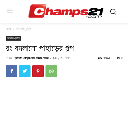
হোম
রিসোর্স সেন্টার
রিসোর্স সেন্টার
রং বদলানো পাহাড়ের গল্প
লেখক :
চ্যাম্পস টোয়েন্টিওয়ান ডটকম ডেস্ক
-
May 28, 2015
3044
0