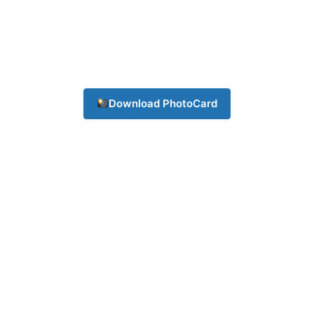
About
Contact us
Subscription Plans
My account
Download PhotoCard
Download PhotoCard