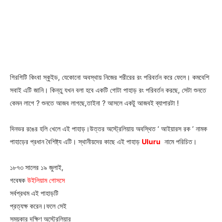
গিরগিটি কিংবা স্কুইড, যেকোনো অবস্থায় নিজের শরীরের রং পরিবর্তন করে ফেলে। কমবেশি
সবাই এটি জানি। কিন্তু যখন বলা হবে একটি গোটা পাহাড় রং পরিবর্তন করছে, সেটা শুনতে
কেমন লাগে ? শুনতে আজব লাগছে,তাইনা ? আসলে একটু আজবই ব্যাপারটা !
দিনভর রঙের হলি খেলে এই পাহাড়।উত্তর অস্ট্রেলিয়ায় অবস্থিত ‘ আইয়ারস রক ’ নামক
পাহাড়ের প্রধান বৈশিষ্ট্য এটি। স্থানীয়দের কাছে এই পাহাড়
Uluru
নামে পরিচিত।
১৮৭৩ সালের ১৯ জুলাই,
গবেষক
উইলিয়াম গোসসে
সর্বপ্রথম এই পাহাড়টি
প্রত্যক্ষ করেন।ফলে সেই
সময়কার দক্ষিণ অস্ট্রেলিয়ার