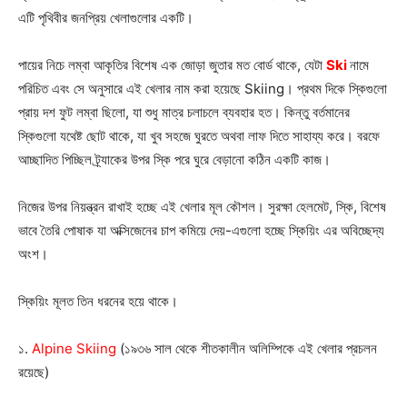
এটি পৃথিবীর জনপ্রিয় খেলাগুলোর একটি।
পায়ের নিচে লম্বা আকৃতির বিশেষ এক জোড়া জুতার মত বোর্ড থাকে, যেটা
Ski
নামে
পরিচিত এবং সে অনুসারে এই খেলার নাম করা হয়েছে Skiing। প্রথম দিকে স্কিগুলো
প্রায় দশ ফুট লম্বা ছিলো, যা শুধু মাত্র চলাচলে ব্যবহার হত। কিন্তু বর্তমানের
স্কিগুলো যথেষ্ট ছোট থাকে, যা খুব সহজে ঘুরতে অথবা লাফ দিতে সাহায্য করে। বরফে
আচ্ছাদিত পিচ্ছিল ট্র্যাকের উপর স্কি পরে ঘুরে বেড়ানো কঠিন একটি কাজ।
নিজের উপর নিয়ন্ত্রন রাখাই হচ্ছে এই খেলার মূল কৌশল। সুরক্ষা হেলমেট, স্কি, বিশেষ
ভাবে তৈরি পোষাক যা অক্সিজেনের চাপ কমিয়ে দেয়-এগুলো হচ্ছে স্কিয়িং এর অবিচ্ছেদ্য
অংশ।
স্কিয়িং মূলত তিন ধরনের হয়ে থাকে।
১.
Alpine Skiing
(১৯৩৬ সাল থেকে শীতকালীন অলিম্পিকে এই খেলার প্রচলন
রয়েছে)