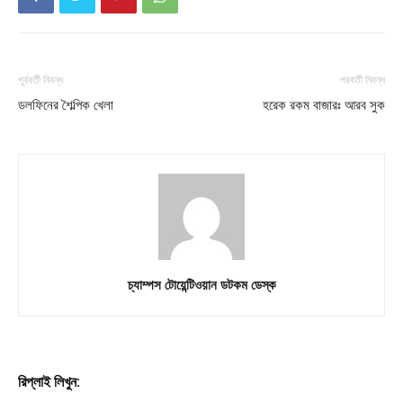
পূর্ববর্তী নিবন্ধ
পরবর্তী নিবন্ধ
ডলফিনের শৈল্পিক খেলা
হরেক রকম বাজারঃ আরব সুক
চ্যাম্পস টোয়েন্টিওয়ান ডটকম ডেস্ক
রিপ্লাই লিখুন: