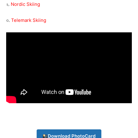
২.
Nordic Skiing
৩.
Telemark Skiing
Champs21
Download PhotoCard