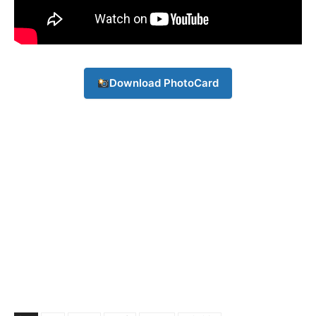
About
Contact us
Subscription Plans
My account
Download PhotoCard
Download PhotoCard