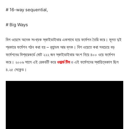
# 16-way sequential,
# Big Ways
বিগ ওয়েসে অনেক সংখ্যক স্কাইডাইভার একসাথে হয়ে ফর্মেশন তৈরি করে। মূলত দুই
প্রকারে ফর্মেশন গঠন করা হয় – র‍্যান্ডম আর ব্লক। বিগ ওয়েতে করা সবচেয়ে বড়
ফর্মেশনের বিশ্বরেকর্ডে মোট ২২২ জন স্কাইডাইভার অংশ নিয়ে ৪০০ ওয়ে ফর্মেশন
করে। ২০০৬ সালে এই রেকর্ডটি করে
ওয়ার্ল্ড টিম
ও এই ফর্মেশনের স্থায়িত্বকাল ছিল
৪.২৫ সেকেন্ড।
Champs21
Company