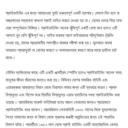
স্কাইডাইভিং এর জন্য আবহাওয়া খুবই গুরুত্বপূর্ণ একটি ব্যাপার। মেঘলা দিন হলে বা
বজ্রপাতের সম্ভাবনা থাকলে স্কাই ডাইভ করতে দেওয়া হয় না। মেঘের ভেতর দিয়ে লাফ
দেয়া সম্পূর্ণভাবে নিষিদ্ধ। স্কাইডাইভিং অনেক ঝুঁকিপূর্ণ একটি খেলা মনে হলেও এটি
আসলে খুব বেশি ঝুঁকিপূর্ণ নয়। ডাইভ করবার আগে ডাইভারদের পরিপূর্ণভাবে ট্রেনিং
দেওয়া হয়, তাদের প্রয়োজনীয় সামগ্রীও বারবার পরীক্ষা করা হয়। ভুলভাবে অথবা
সময়মত প্যারাস্যুট না খোলার কারণে ও অসাবধানতার কারণে মাঝে মাঝে দুর্ঘটনা ঘটে
থাকে।
সৌখিন ব্যক্তিদের কাছে এটি একটি এক্সট্রিম স্পোর্টস হলেও স্কাইডাইভিং অনেক সময়
মানুষের জীবন বাঁচানোর জন্যও করা হয়। বিভিন্ন দেশের সামরিক বাহিনী এবং
এয়ারক্রুরা আক্রান্ত বিমান থেকে নিরাপদে নামার জন্য এটি ব্যবহার করেন। প্রথম
বিশ্বযুদ্ধ এবং বিশেষ করে দ্বিতীয় বিশ্বযুদ্ধে এয়ার ব্যাটেলের সময় স্কাইডাইভিং করা
হয়েছে। আমেরিকার ফরেস্ট ফাইটাররা বনের আগুন নেভানোর জন্যও প্রয়োজনে
স্কাইডাইভিং করে থাকেন। আমেরিকান সেনাবাহিনী ১৯৩০ সালের দিকে যুদ্ধক্ষেত্রে
সৈন্য নামানোর জন্য বা বিমান থেকে ক্রুদের জরুরী ল্যান্ডিংয়ের জন্য এই পদ্ধতির
বিকাশ ঘটায়। পরবর্তীতে ১৯৫২ সাল থেকে স্কাই ডাইভিং একটি আর্ন্তজাতিক খেলায়