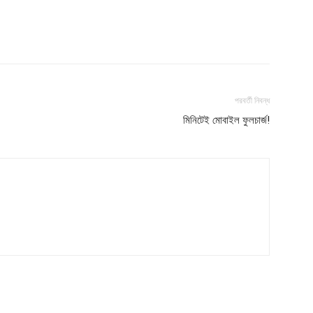
Contact us
Subscription Plans
My account
পরবর্তী নিবন্ধ
মিনিটেই মোবাইল ফুলচার্জ!