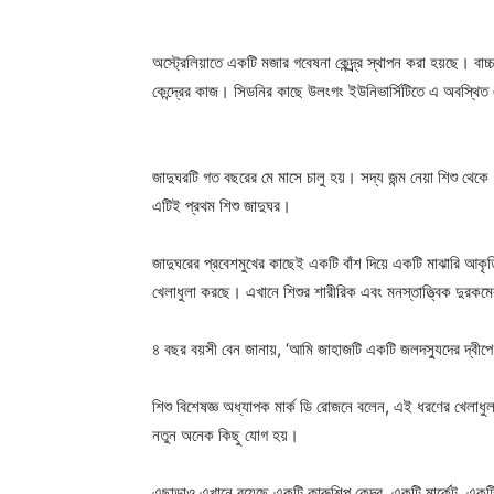
অস্ট্রেলিয়াতে একটি মজার গবেষনা কেন্দ্র্র্র স্থাপন করা হয়ছে।
কেন্দ্রের কাজ। সিডনির কাছে উলংগং ইউনিভার্সিটিতে এ অবস্থিত 
জাদুঘরটি গত বছরের মে মাসে চালু হয়। সদ্য জন্ম নেয়া শিশু থেক
এটিই প্রথম শিশু জাদুঘর।
জাদুঘরের প্রবেশমুখের কাছেই একটি বাঁশ দিয়ে একটি মাঝারি আকৃতির
খেলাধুলা করছে। এখানে শিশুর শারীরিক এবং মনস্তাত্ত্বিক দুরক
৪ বছর বয়সী বেন জানায়, ‘আমি জাহাজটি একটি জলদস্যুদের দ্বীপ
শিশু বিশেষজ্ঞ অধ্যাপক মার্ক ডি রোজনে বলেন, এই ধরণের খেলাধুলা শ
নতুন অনেক কিছু যোগ হয়।
এছাড়াও এখানে রয়েছে একটি কারুশিল্প কেন্দ্র, একটি মার্কেট, এ