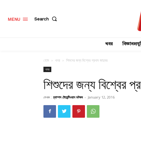
Search
MENU
খবর
বিজ্ঞানপ্রযুক
হোম
খবর
শিশুদের জন্য বিশ্বের প্রথম জাদুঘর
খবর
শিশুদের জন্য বিশ্বের প
লেখক :
চ্যাম্পস টোয়েন্টিওয়ান ডটকম
-
January 12, 2016