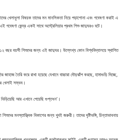
 বাচ্চাদের খেলাধুলা বিষয়ক তাদের মন মানসিকতা নিয়ে পড়াশোনা এবং গবেষণা করাই এ
এই গবেষণা কেন্দ্র একই সাথে অস্ট্রেলিয়ার প্রথম শিশু জাদুঘরও বটে।
ে ১২ বছর বয়সী শিশুদের জন্য এই জাদুঘর। উল্লেখ্য কোন বিশ্ববিদ্যালয়ে স্থাপিত
 জাহাজ তৈরি করে রাখা হয়েছে যেখানে বাচ্চারা দৌড়ঝাঁপ করছে, হামাগুড়ি দিচ্ছে,
মের খেলাই সম্ভব।
ে ভিড়িয়েছি আর এখানে পেয়েছি গুপ্তধন’।
িশুদের মনস্তাত্ত্বিক বিকাশের জন্য খুবই জরুরী। তাদের দৃষ্টিভঙ্গি, চিন্তাভাবনায়
কটি প্রত্নতাত্ত্বিক খননস্থল, একটি কন্সট্রাকশন সাইট, একটি গুহাসহ আরও অনেক