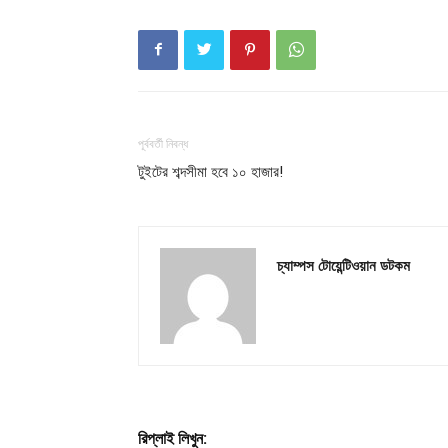
পূর্ববর্তী নিবন্ধ
টুইটের শব্দসীমা হবে ১০ হাজার!
চ্যাম্পস টোয়েন্টিওয়ান ডটকম
রিপ্লাই লিখুন: