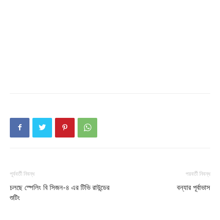
Company
About
Contact us
Subscription Plans
My account
পূর্ববর্তী নিবন্ধ
পরবর্তী নিবন্ধ
চলছে স্পেলিং বি সিজন-৪ এর টিভি রাউন্ডের
বন্যার পূর্বাভাস
শুটিং