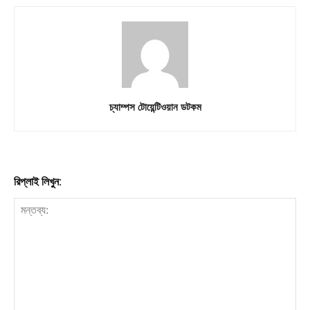
চ্যাম্পস টোয়েন্টিওয়ান ডটকম
রিপ্লাই লিখুন: