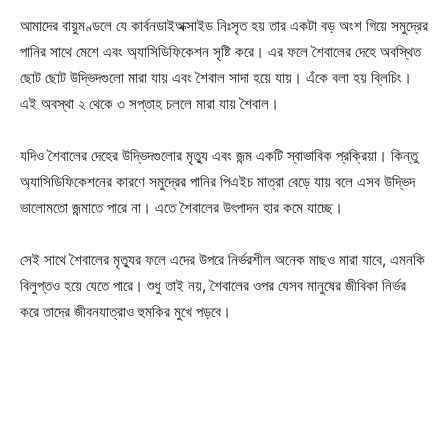
আমাদের বায়ুমণ্ডলে যে কার্বনডাইঅক্সাইড নিঃসৃত হয় তার একটা বড় অংশ গিয়ে সমুদ্রের
পানির সাথে মেশে এবং অ্যাসিডিফিকেশন সৃষ্টি করে। এর ফলে শৈবালের দেহে অবস্থিত
ছোট ছোট উদ্ভিদগুলো মারা যায় এবং শৈবাল সাদা হয়ে যায়। এঁকে বলা হয় ব্লিচিং।
এই অবস্থা ২ থেকে ৩ সপ্তাহ চললে মারা যায় শৈবাল।
যদিও শৈবালের দেহের উদ্ভিদগুলোর মৃত্যু এবং জন্ম একটি স্বাভাবিক প্রক্রিয়া। কিন্তু
অ্যাসিডিফিকেশনের কারণে সমুদ্রের পানির পিএইচ মাত্রা বেড়ে যায় বলে এসব উদ্ভিদ
ভালোমতো জন্মাতে পারে না। এতে শৈবালের উৎপাদন হার কমে যাচ্ছে।
সেই সাথে শৈবালের মৃত্যুর ফলে এদের উপরে নির্ভরশীল অনেক মাছও মারা যাবে, এমনকি
বিলুপ্তও হয়ে যেতে পারে। শুধু তাই নয়, শৈবালের ওপর যেসব মানুষের জীবিকা নির্ভর
করে তাদের জীবনযাত্রাও হুমকির মুখে পড়বে।
Champs21