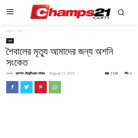
হোম
খবর
খবর
শৈবালের মৃত্যু আমাদের জন্য অশনি
সংকেত
লেখক :
চ্যাম্পস টোয়েন্টিওয়ান ডটকম
-
August 21, 2015
1120
0