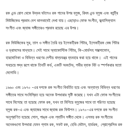
রক এন্ড রোল থেকে উদ্ভব ঘটলেও রক গানের উপর ব্লুজ, রিদম এন্ড ব্লুজ এবং কান্ট্রি
মিউজিকের প্রভাব বেশ ভালভাবেই দেখা যায়। এছাড়াও ফোক সংগীত, ক্ল্যাসিক্যাল
সংগীত এবং জ্যাজ সঙ্গীতেরও প্রভাব রয়েছে এর উপর।
রক মিউজিকের সুর, তাল ও সঙ্গীত তৈরি হয় ইলেকট্রিক গিটার, ইলেকট্রিক বেজ গিটার
ও ড্রামসের মাধ্যমে। সেই সাথে অ্যাকোস্টিক গিটার, কি-বোর্ডসহ সাক্সোফোন,
হারমোনিকা ও বিভিন্ন ধরণের দেশীয় বাদ্যযন্ত্র ব্যবহার করা হয়ে থাকে। এই গানের
সবচেয়ে শুদ্ধ রূপে থাকে তিনটি কর্ড, একটি অকটেভ, গভীর ব্যাক বিট ও স্পর্শকরার মতো
মেলোডি।
১৯৬০ এবং ১৯৭০ -এর দশকে রক সংগীত বিবর্তিত হয়ে এবং অন্যান্য বিভিন্ন ধরণের
সঙ্গীতের সাথে সংমিস্রিত হয়ে অনেক উপধারার সৃষ্টি করেছে। যখন এটা ফোক সংগীতের
সাথে মিশেছে তা হয়েছে ফোক রক, যখন তা মিশিয়ে ব্লুজের সাথে তা পরিণত হয়েছে
ব্লুজ রক-এ এবং জ্যাজের সাথে জ্যাজ রক ফিউশন। ১৯৭০-এর দশকে রক সংগীত
অনুপ্রাণিত হয়েছে সোল, পাঙ্ক এবং ল্যাটিন সঙ্গীত থেকে। এসময় রক সংগীতের
অনেকগুলো উপধারা যেমন গ্লাম রক, সফট রক, হেভি মেটাল, হার্ডরক, প্রোগ্রেসিভ রক