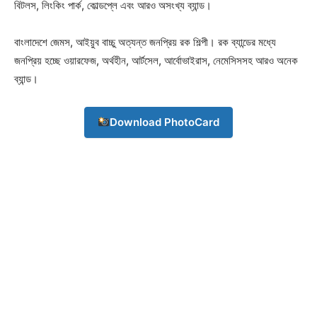
বিটলস, লিংকিং পার্ক, কোল্ডপ্লে এবং আরও অসংখ্য ব্যান্ড।
বাংলাদেশে জেমস, আইয়ুব বাচ্চু অত্যন্ত জনপ্রিয় রক শিল্পী। রক ব্যান্ডের মধ্যে
Champs21
জনপ্রিয় হচ্ছে ওয়ারফেজ, অর্থহীন, আর্টসেল, আর্বোভাইরাস, নেমেসিসসহ আরও অনেক
ব্যান্ড।
Download PhotoCard
Company
About
Contact us
Subscription Plans
My account
Download PhotoCard