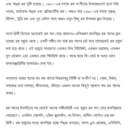
এবং পাঙ্ক রক সৃষ্টি হয়েছে। ১৯৮০-এর দশকে রক সংগীতের উপধারাগুলো হলো নিউ
ওয়েভ, হার্ডকোর পাঙ্ক এবং অল্টারনেটিভ রক। আরও পড়ে ১৯৯০-এর দশকে গ্রুঞ্জ,
বিটপপ , ইন্ডি রক এবং ন্যু মেটাল নামে আরও নতুন কিছু রক উপধারা জন্ম নিয়েছে।
সলো শিল্পী হিসেবে অনেকেই রক গান গেয়ে থাকলেও বেশিরভাগ জনপ্রিয় রক গানের জন্ম
হয়েছে রক ব্যান্ড থেকে। একটি সঙ্গীত দল যারা রক গানের চর্চা করে তাদেরকেই রক ব্যান্ড
বলা হয়ে থাকে। এই ব্যান্ডে সাধারণত একজন লিড গিটারিস্ট, একজন ড্রামার, একজন
মূল ভোকাল এবং একজন বেজ গিটারিস্ট থাকে। মাঝে মাঝে কি-বোর্ড বা অন্য কোন
বাদ্যযন্ত্রশিল্পীর ব্যবহারও দেখা যায়।
অন্যান্য ধারার গানের মত রক গানের বিষয়বস্তু নির্দিষ্ট বা সংকীর্ণ নয়। প্রেম, বিষাদ,
সমাজের নানা সমস্যা, জীবনধারা, ঐতিহ্য এরকম অনেক কিছুই প্রকাশ পায় রক গানের
কথায়।
রক গানের উৎপত্তির পর থেকেই অনেক সঙ্গীতশিল্পী এবং ব্যান্ড রক গান গেয়ে জনপ্রিয়তা
পেয়েছেন। এলভিস প্রেসলি, এরিক ক্ল্যাপটন, বব ডিলান, অস্টিন প্লেইন এরা রক
শিল্পী। রক ব্যান্ডের মধ্যে জনপ্রিয় হচ্ছে পিঙ্ক ফ্লয়েড, গানস এন্ড রোজেজ, এসিডিসি,