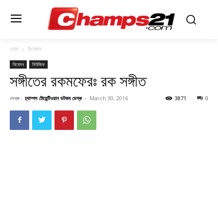
হোম
বিনোদন
বিনোদন
মিউজিক
সঙ্গীতের রকমফেরঃ রক সঙ্গীত
লেখক :
চ্যাম্পস টোয়েন্টিওয়ান ডটকম ডেস্ক
-
March 30, 2016
3871
0