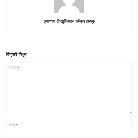
চ্যাম্পস টোয়েন্টিওয়ান ডটকম ডেস্ক
রিপ্লাই লিখুন: