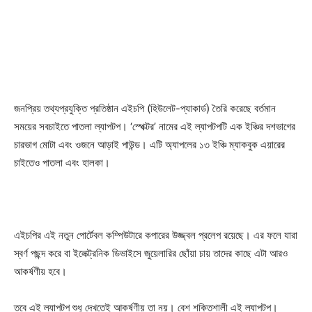
জনপ্রিয় তথ্যপ্রযুক্তি প্রতিষ্ঠান এইচপি (হিউলেট-প্যাকার্ড) তৈরি করেছে বর্তমান
সময়ের সবচাইতে পাতলা ল্যাপটপ। ‘স্পেক্টর’ নামের এই ল্যাপটপটি এক ইঞ্চির দশভাগের
চারভাগ মোটা এবং ওজনে আড়াই পাউন্ড। এটি অ্যাপলের ১৩ ইঞ্চি ম্যাকবুক এয়ারের
চাইতেও পাতলা এবং হালকা।
এইচপির এই নতুন পোর্টেবল কম্পিউটারে কপারের উজ্জ্বল প্রলেপ রয়েছে। এর ফলে যারা
স্বর্ণ পছন্দ করে বা ইলেক্ট্রনিক ডিভাইসে জুয়েলারির ছোঁয়া চায় তাদের কাছে এটা আরও
আকর্ষণীয় হবে।
তবে এই ল্যাপটপ শুধু দেখতেই আকর্ষণীয় তা নয়। বেশ শক্তিশালী এই ল্যাপটপ।