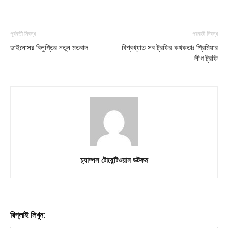
Subscription Plans
My account
পূর্ববর্তী নিবন্ধ
পরবর্তী নিবন্ধ
ডাইনোসর বিলুপ্তির নতুন মতবাদ
বিশ্বখ্যাত সব ট্রফির কথকতাঃ প্রিমিয়ার
লীগ ট্রফি
Download PhotoCard
চ্যাম্পস টোয়েন্টিওয়ান ডটকম
রিপ্লাই লিখুন: