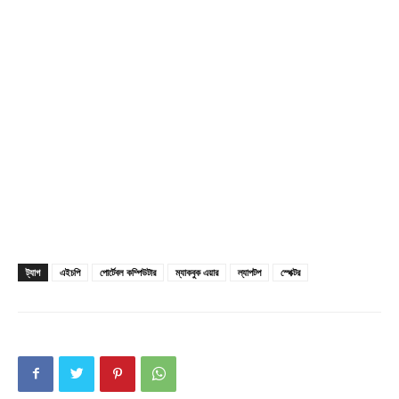
Champs21
ট্যাগ
এইচপি
পোর্টেবল কম্পিউটার
ম্যাকবুক এয়ার
ল্যাপটপ
স্পেক্টর
Company
About
Contact us