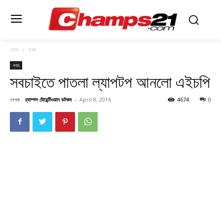
হোম
খবর
খবর
সবচাইতে পাতলা ল্যাপটপ আনলো এইচপি
লেখক :
চ্যাম্পস টোয়েন্টিওয়ান ডটকম
-
April 8, 2016
4674
0