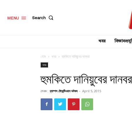
Search
MENU
খবর
বিজ্ঞানপ্রযুক
হোম
খবর
হুমকিতে দানিয়ুবের দানবরা
খবর
হুমকিতে দানিয়ুবের দানবর
লেখক :
চ্যাম্পস টোয়েন্টিওয়ান ডটকম
-
April 5, 2015