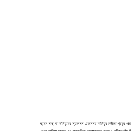
হুচেন মাছ বা দানিয়ুবের স্যালমন একসময় দানিয়ুব নদীতে প্রচুর পর