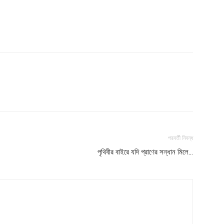
Company
s21
About
Contact us
Subscription Plans
My account
পরবর্তী নিবন্ধ
পৃথিবীর বাইরে যদি প্রাণের সন্ধান মিলে…