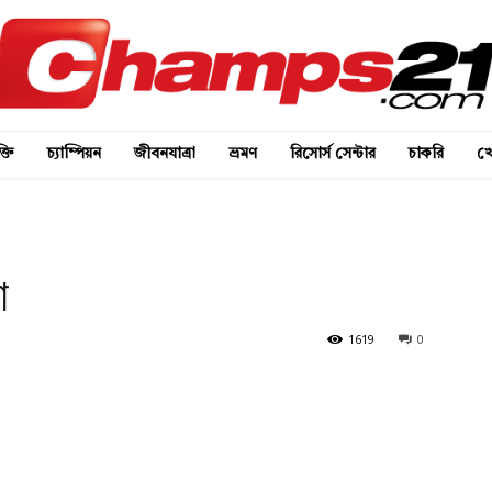
্তি
চ্যাম্পিয়ন
জীবনযাত্রা
ভ্রমণ
রিসোর্স সেন্টার
চাকরি
খে
া
1619
0