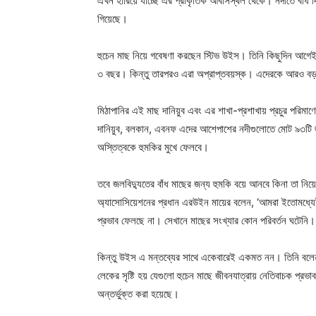
এখন হারিয়ে যাচ্ছে এর প্রাকৃতিক আবাসস্থল থেকে। নদীতে বাঁধ দি
গিয়েছে।
হুচেন মাছ নিয়ে গবেষণা করছেন স্টিভ উইস। তিনি কিছুদিন আগে
৩ বছর। কিন্তু তারপরও এরা অপ্রাপ্তবয়স্ক। এদেরকে আরও বড় 
মিঠাপানির এই মাছ দানিয়ুব এবং এর শাখা-প্রশাখায় প্রচুর পরিম
দানিয়ুব, বলকান, এবনফ এদের আশেপাশের নদীগুলোতে মোট ৯৩টি জলবি
অস্তিত্বকে হুমকির মুখে ফেলবে।
তবে জলবিদ্যুতের বাঁধ মাছের জন্য হুমকি বয়ে আনবে কিনা তা নিয়ে 
অ্যাসোসিয়েশনের প্রধান এরউইন মায়ের বলেন, ‘আমরা ইতোমধ্যেই 
প্রভাব ফেলছে না। সেখানে মাছের সংখ্যার কোন পরিবর্তন ঘটেনি।
কিন্তু উইস এ মন্তব্যের সাথে একেবারেই একমত নন। তিনি বলেন, 
লেকের সৃষ্টি হয় যেগুলো হুচেন মাছে জীবনযাত্রায় নেতিবাচক প্রভ
অন্তর্ভুক্ত করা হয়েছে।