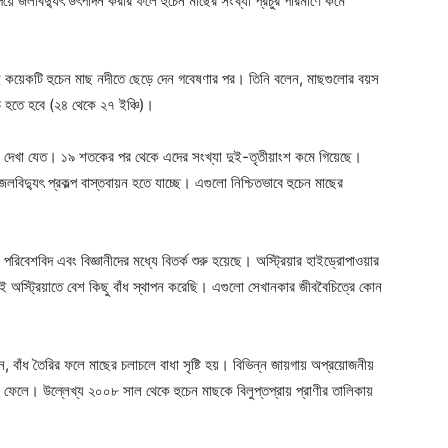
য়ে জলবিদ্যুৎ উৎপাদন করার ফলে হুচেন মাছের সংখ্যা প্রচুর পরিমাণে কমে
ই কয়েকটি হুচেন মাছ নদীতে ছেড়ে দেন গবেষণার পর। তিনি বলেন, মাছগুলোর বয়স
হতে হবে (২৪ থেকে ২৭ ইঞ্চি)।
াণে দেখা যেত। ১৯ শতকের পর থেকে এদের সংখ্যা দুই-তৃতীয়াংশ কমে গিয়েছে।
দ্যুৎ প্রকল্প বাস্তবায়ন হতে যাচ্ছে। এগুলো নিশ্চিতভাবে হুচেন মাছের
পরিবেশবিদ এবং বিজ্ঞানীদের মধ্যে বিতর্ক শুরু হয়েছে। অস্ট্রিয়ার হাইড্রোপাওয়ার
অস্ট্রিয়াতে বেশ কিছু বাঁধ স্থাপন করেছি। এগুলো সেখানকার জীববৈচিত্রে কোন
বাঁধ তৈরির ফলে মাছের চলাচলে বাধা সৃষ্টি হয়। বিভিন্ন জায়গায় অপ্রয়োজনীয়
াব ফেলে। উল্লেখ্য ২০০৮ সাল থেকে হুচেন মাছকে বিলুপ্তপ্রায় প্রাণীর তালিকায়