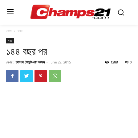
হোম
খবর
খবর
১৪৪ বছর পর
লেখক :
চ্যাম্পস টোয়েন্টিওয়ান ডটকম
-
June 22, 2015
1288
0