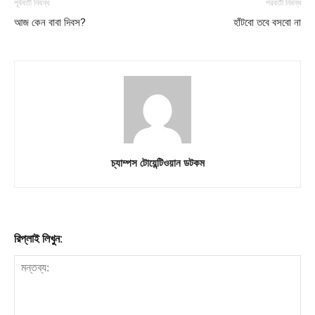
পূর্ববর্তী নিবন্ধ
পরবর্তী নিবন্ধ
Subscription Plans
আজ কেন বাবা দিবস?
হাঁটবো তবে বসবো না
My account
চ্যাম্পস টোয়েন্টিওয়ান ডটকম
রিপ্লাই লিখুন: