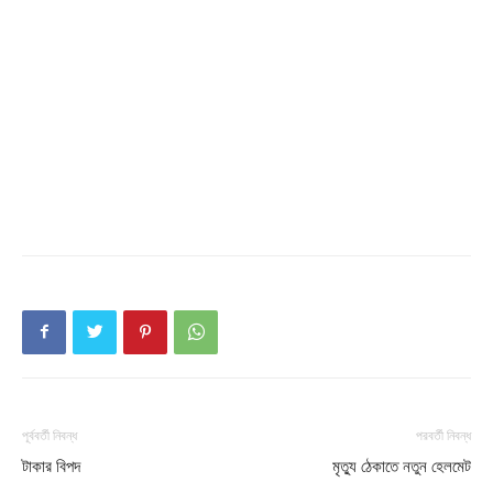
Champs21
Company
About
Contact us
Subscription Plans
পূর্ববর্তী নিবন্ধ
পরবর্তী নিবন্ধ
টাকার বিপদ
মৃত্যু ঠেকাতে নতুন হেলমেট
My account