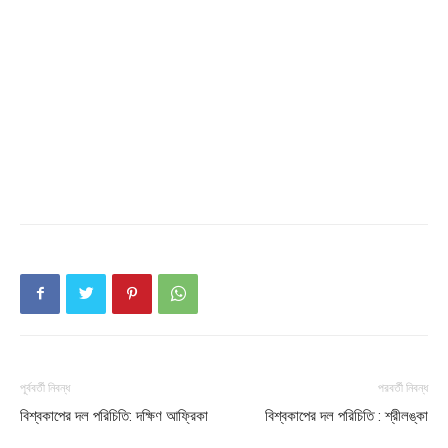
Champs21
পূর্ববর্তী নিবন্ধ
পরবর্তী নিবন্ধ
বিশ্বকাপের দল পরিচিতি: দক্ষিণ আফ্রিকা
বিশ্বকাপের দল পরিচিতি : শ্রীলঙ্কা