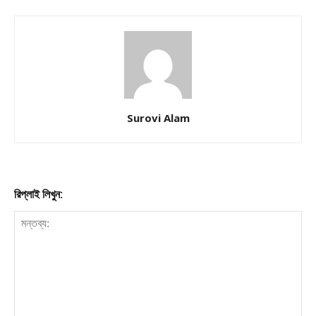
Company
About
Contact us
Surovi Alam
Subscription Plans
My account
Download PhotoCard
রিপ্লাই লিখুন: