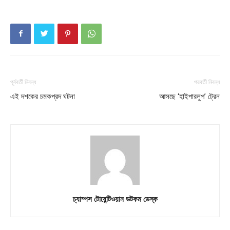
Champs21
পূর্ববর্তী নিবন্ধ
পরবর্তী নিবন্ধ
এই দশকের চমকপ্রদ ঘটনা
আসছে ‘হাইপারলুপ’ ট্রেন
Company
About
Contact us
Subscription Plans
My account
চ্যাম্পস টোয়েন্টিওয়ান ডটকম ডেস্ক