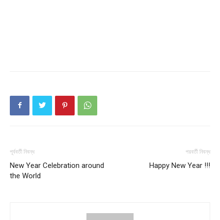
Company
About
Contact us
Subscription Plans
My account
Download PhotoCard
পূর্ববর্তী নিবন্ধ
পরবর্তী নিবন্ধ
New Year Celebration around
Happy New Year !!!
the World