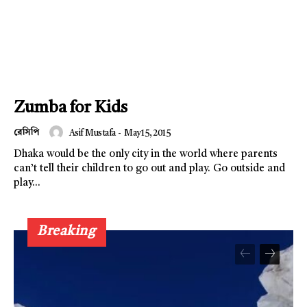
Champs21
Zumba for Kids
Company
রেসিপি
Asif Mustafa
-
May 15, 2015
About
Dhaka would be the only city in the world where parents
Contact us
can’t tell their children to go out and play. Go outside and
play...
Subscription Plans
My account
Breaking