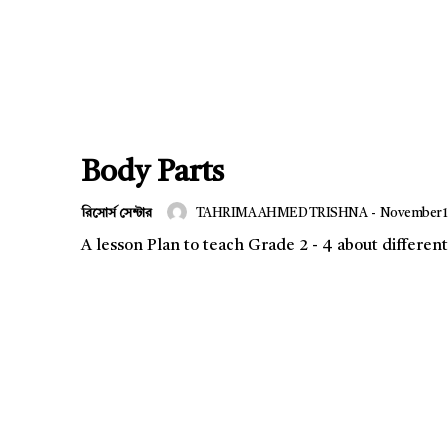
Company
s21
About
Contact us
Body Parts
Subscription Plans
রিসোর্স সেন্টার
TAHRIMA AHMED TRISHNA
-
November 11
My account
A lesson Plan to teach Grade 2 - 4 about different