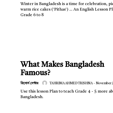
Winter in Bangladesh is a time for celebration, pi
warm rice cakes ('Pithas') ... An English Lesson Plan for
Grade 6 to 8
What Makes Bangladesh
Famous?
রিসোর্স সেন্টার
TAHRIMA AHMED TRISHNA
-
November 2
Use this lesson Plan to teach Grade 4 - 5 more a
Bangladesh.