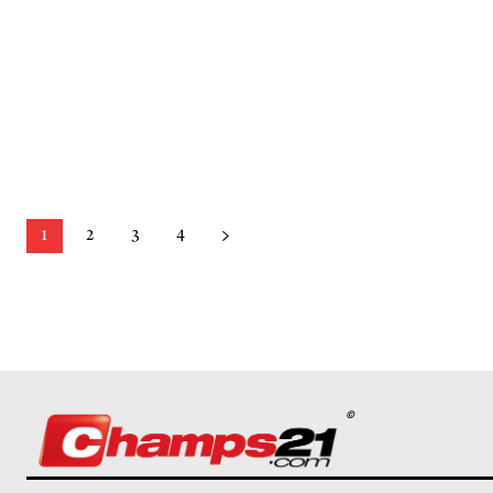
1
2
3
4
©