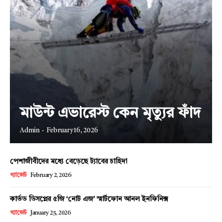
Company
About
Contact us
মাউন্ট এভারেস্ট কেন মৃত্যুর ফাঁদ
Subscription Plans
Admin
-
February 16, 2026
My account
পেশাজীবীদের মধ্যে বেড়েছে ট্যাবের চাহিদা
গ্যাজেট
February 2, 2026
কার্ভড ডিসপ্লের ৫জি ‘নোট এজ’ স্মার্টফোন আনল ইনফিনিক্স
গ্যাজেট
January 25, 2026