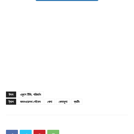
Champs21
উৎস
একুশে টিভি, পরিবর্তন
ট্যাগ
কমনওয়েলথ গেইমস
খেলা
খেলাধুলা
শ্যুটিং
Company
About