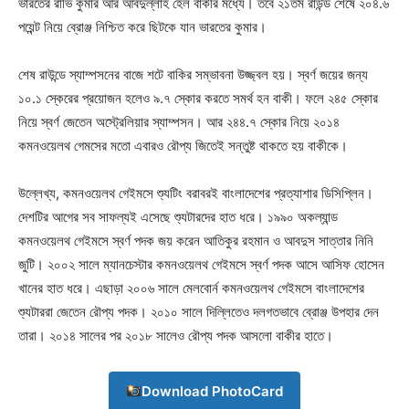
ভারতের রাভি কুমার আর আবদুল্লাহ হেল বাকীর মধ্যে। তবে ২১তম রাউন্ড শেষে ২০৪.৬
পয়েন্ট নিয়ে ব্রোঞ্জ নিশ্চিত করে ছিটকে যান ভারতের কুমার।
শেষ রাউন্ডে স্যাম্পসনের বাজে শটে বাকির সম্ভাবনা উজ্জ্বল হয়। স্বর্ণ জয়ের জন্য
১০.১ স্কেরের প্রয়োজন হলেও ৯.৭ স্কোর করতে সমর্থ হন বাকী। ফলে ২৪৫ স্কোর
নিয়ে স্বর্ণ জেতেন অস্ট্রেলিয়ার স্যাম্পসন। আর ২৪৪.৭ স্কোর নিয়ে ২০১৪
কমনওয়েলথ গেমসের মতো এবারও রৌপ্য জিতেই সন্তুষ্ট থাকতে হয় বাকীকে।
উল্লেখ্য, কমনওয়েলথ গেইমসে শ্যুটিং বরাবরই বাংলাদেশের প্রত্যাশার ডিসিপ্লিন।
দেশটির আগের সব সাফল্যই এসেছে শ্যুটারদের হাত ধরে। ১৯৯০ অকল্যান্ড
কমনওয়েলথ গেইমসে স্বর্ণ পদক জয় করেন আতিকুর রহমান ও আবদুস সাত্তার নিনি
জুটি। ২০০২ সালে ম্যানচেস্টার কমনওয়েলথ গেইমসে স্বর্ণ পদক আসে আসিফ হোসেন
খানের হাত ধরে। এছাড়া ২০০৬ সালে মেলবোর্ন কমনওয়েলথ গেইমসে বাংলাদেশের
শ্যুটাররা জেতেন রৌপ্য পদক। ২০১০ সালে দিল্লিতেও দলগতভাবে ব্রোঞ্জ উপহার দেন
তারা। ২০১৪ সালের পর ২০১৮ সালেও রৌপ্য পদক আসলো বাকীর হাতে।
Download PhotoCard