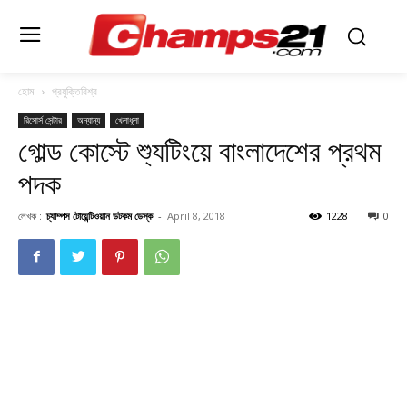
হোম
প্রযুক্তিবিশ্ব
রিসোর্স সেন্টার
অন্যান্য
খেলাধুলা
গোল্ড কোস্টে শ্যুটিংয়ে বাংলাদেশের প্রথম
পদক
লেখক :
চ্যাম্পস টোয়েন্টিওয়ান ডটকম ডেস্ক
-
April 8, 2018
1228
0