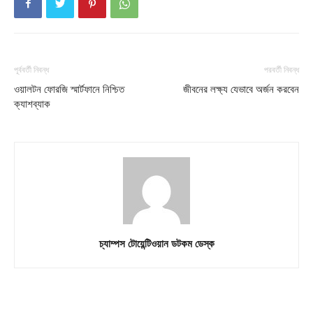
Contact us
Subscription Plans
My account
পূর্ববর্তী নিবন্ধ
পরবর্তী নিবন্ধ
ওয়ালটন ফোরজি স্মার্টফানে নিশ্চিত
জীবনের লক্ষ্য যেভাবে অর্জন করবেন
Download PhotoCard
ক্যাশব্যাক
চ্যাম্পস টোয়েন্টিওয়ান ডটকম ডেস্ক