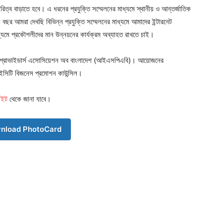
ারিত্ব বাড়াতে হবে। এ ধরনের প্রযুক্তি সম্মেলনের মাধ্যমে স্থানীয় ও আন্তর্জাতিক
বছর আমরা দেখছি বিভিন্ন প্রযুক্তি সম্মেলনের মাধ্যমে আমাদের ইন্টারনেট
যমে প্রকৌশলীদের মান উন্নয়নের কার্যক্রম অব্যাহত রাখতে চাই।
 প্রোভাইডার্স এসোসিয়েশন অব বাংলাদেশ (আইএসপিএবি)। আয়োজনের
ইসিটি বিজনেস প্রমোশন কাউন্সিল।
াইট
থেকে জানা যাবে।
nload PhotoCard
Company
s21
About