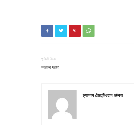
পূর্ববর্তী নিবন্ধ
নরকের দরজা
চ্যাম্পস টোয়েন্টিওয়ান ডটকম