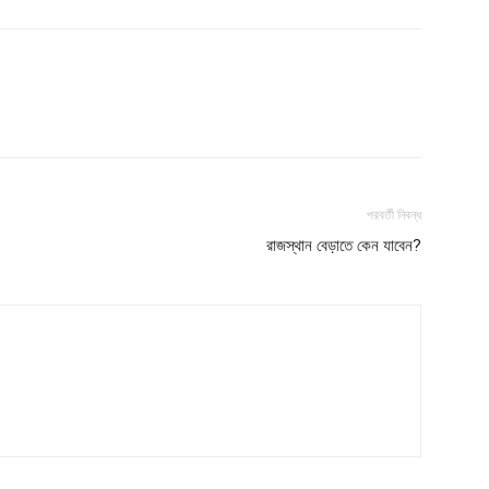
Contact us
Subscription Plans
My account
Download PhotoCard
পরবর্তী নিবন্ধ
রাজস্থান বেড়াতে কেন যাবেন?