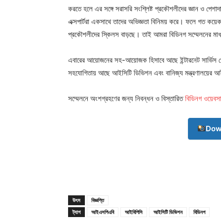
করতে হলে এর সঙ্গে সরাসরি সংশ্লিষ্ট প্রকৌশলীদের জ্ঞান ও পেশাদ
এক্সপার্টরা একসাথে তাদের অভিজ্ঞতা বিনিময় করে। ফলে গত কয়েক 
প্রকৌশলীদের স্কিলস বাড়ছে। তাই আমরা বিডিনগ সম্মেলনের মাধ্
এবারের আয়োজনের সহ-আয়োজক হিসাবে আছে ইন্টারনেট সার্ভিস
সহযোগিতায় আছে আইসিটি ডিভিশন এবং বানিজ্য মন্ত্রণালয়ের আ
সম্মেলনে অংশগ্রহণের জন্য নিবন্ধন ও বিস্তারিত
বিডিনগ ওয়েবস
Dow
উৎস
বিজ্ঞপ্তি
Champ
ট্যাগ
আইএসপিএবি
আইবিপিসি
আইসিটি ডিভিশন
বিডিনগ