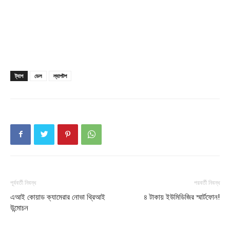
Download PhotoCard
ট্যাগ
ডেল
ল্যাপটপ
পূর্ববর্তী নিবন্ধ
পরবর্তী নিবন্ধ
এআই কোয়াড ক্যামেরার নোভা থ্রিআই
৪ টাকায় ইউমিডিজির স্মার্টফোন!
উন্মোচন