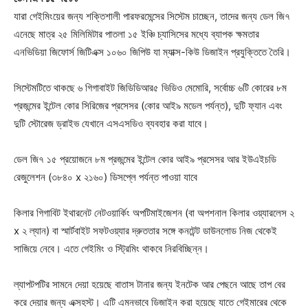
যারা গেইমিংয়ের জন্য শক্তিশালী পারফরমেন্সের সিস্টেম চাচ্ছেন, তাদের জন্য ডেল জি৭
এনেছে মাত্র ২৫ মিলিমিটার পাতলা ১৫ ইঞ্চি চ্যাসিসের মধ্যে ব্যাপক ক্ষমতার
এনভিডিয়া জিফোর্স জিটিএক্স ১০৬০ জিপিউ যা ম্যাক্স-কিউ ডিজাইন প্রযুক্তিতে তৈরি।
সিস্টেমটিতে থাকছে ৬ গিগাবাইট জিডিডিআর৫ ভিডিও মেমোরি, সর্বোচ্চ ৬টি কোরের ৮ম
প্রজন্মের ইন্টেল কোর সিরিজের প্রসেসর (কোর আই৯ মডেল পর্যন্ত), দুটি ফ্যান এবং
দুটি স্টোরেজ ড্রাইভ যেখানে এসএসডিও ব্যবহার করা যাবে।
ডেল জি৭ ১৫ প্রয়োজনে ৮ম প্রজন্মের ইন্টেল কোর আই৯ প্রসেসর আর ইউএইচডি
রেজুলেশন (৩৮৪০ x ২১৬০) ডিসপ্লে পর্যন্ত পাওয়া যাবে
কিলার গিগাবিট ইথারনেট নেটওয়ার্কিং অপটিমাইজেশন (বা অপশনাল কিলার ওয়্যারলেস ২
x ২ ল্যান) বা স্মার্টবাইট সফটওয়্যার দ্রুততার সঙ্গে কনটেন্ট ডাউনলোড নিজ থেকেই
সাজিয়ে নেবে। এতে গেইমিং ও স্ট্রিমিং থাকবে নিরবিচ্ছিন্ন।
ল্যাপটপটির সামনে দেয়া হয়েছে বাতাস টানার জন্য ইনটেক আর পেছনে আছে তাপ বের
করে দেয়ার জন্য এক্সহস্ট। এটি এমনভাবে ডিজাইন করা হয়েছে যাতে গেইমারের থেকে