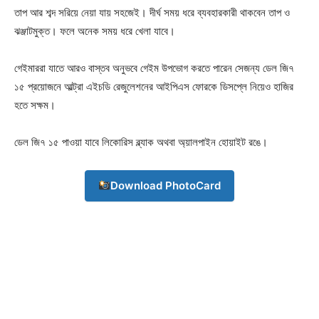
তাপ আর শব্দ সরিয়ে নেয়া যায় সহজেই। দীর্ঘ সময় ধরে ব্যবহারকারী থাকবেন তাপ ও
ঝঞ্জাটমুক্ত। ফলে অনেক সময় ধরে খেলা যাবে।
গেইমাররা যাতে আরও বাস্তব অনুভবে গেইম উপভোগ করতে পারেন সেজন্য ডেল জি৭
১৫ প্রয়োজনে আল্ট্রা এইচডি রেজুলেশনের আইপিএস ফোরকে ডিসপ্লে নিয়েও হাজির
Champs21
হতে সক্ষম।
ডেল জি৭ ১৫ পাওয়া যাবে লিকোরিস ব্ল্যাক অথবা অ্য়ালপাইন হোয়াইট রঙে।
Download PhotoCard
Company
About
Contact us
Subscription Plans
My account