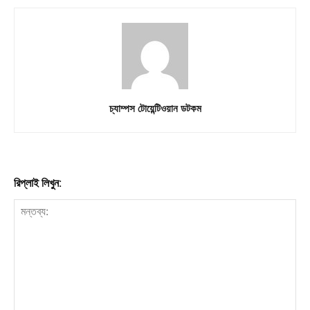
চ্যাম্পস টোয়েন্টিওয়ান ডটকম
রিপ্লাই লিখুন: