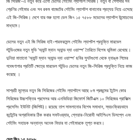
জি সিরিজ’-এ নতুন করে এলো ডেলের গেইমিং ল্যাপটপ সিরিজ। নতুন বা পেশাদার সব
শ্রেণির গেইমার এবং সব রকম বাজেটের গেইমিং ল্যাপটপ বানানোর প্রত্যয় নিয়ে এসেছে
এই জি-সিরিজ। দেশে যার শুরু হলো ডেল জি৭ ১৫ ৭৫৮৮ মডেলের ল্যাপটপ উন্মোচনের
মাধ্যমে।
ডেলের নতুন এই জি সিরিজ হাই-পারফরমেন্স গেইমিং ল্যাপটপ প্রযুক্তি মারভেল
স্টুডিওজের নতুন মুভি ‘অ্যান্ট ম্যান অ্যান্ড দ্যা ওয়াস্প’ তৈরিতে বিশেষ ভূমিকা রেখেছে।
দুনিয়া মাতানো ‘অ্যান্ট ম্যান অ্যান্ড দ্যা ওয়াস্প’ ছবির স্যুটগুলো থেকে হ্যাঙ্ক পিমের
গবেষণাগার প্রতিটি ক্ষেত্রে মারভেল স্টুডিও ডেলের নতুন জি-সিরিজ প্রযুক্তি নিয়ে কাজ
করেছে ।
সাশ্রয়ী মূল্যের নতুন জি সিরিজের গেইমিং ল্যাপটপে আছে ৮ম প্রজন্মের ইন্টেল কোর
সিরিজের উচ্চশক্তির প্রসেসর আর এনভিডিয়া জিফোর্স জিটিএক্স ১০ সিরিজের গ্রাফিক্স
প্রসেসিং ইউনিট (জিপিউ)। রয়েছে তাপ সামলানোর বিশেষ সমাধান, স্বয়ংক্রিয়ভাবে
কন্টেন্টের অগ্রাধিকার ঠিক করার সফটওয়্যার, গ্লেয়ার-নিরোধী আইপিএস ডিসপ্লে এবং
গেইমিং সহায়ক অন্যান্য অনেক ফিচার যা গেইমারকে তৃপ্ত করবে।
ডেল জি৭ ১৫ ৭৫৮৮