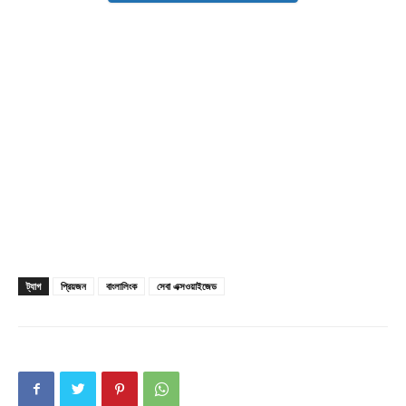
Champs21
ট্যাগ
প্রিয়জন
বাংলালিংক
সেবা এক্সওয়াইজেড
Company
About
Contact us