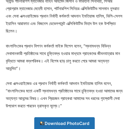
অ্যান্ড পার্টনারশিপ ম্যানেজার নাহিন আহমেদ জিসান ও ফারহানা সিনথিয়া, সিআর
প্রোগ্রাম ম্যানেজার মেহেদী হাসান, পার্টনারশিপ সিনিয়র এক্সিকিউটিভ সালমান নুসরাত
এবং সেবা এক্সওয়াইজেড প্রধান নির্বাহী কর্মকর্তা আদনান ইমতিয়াজ হালিম, ভিপি-সেলস
ইয়াসিন আরাফাত এবং বিজনেস ডেভেলপমেন্ট এক্সিকিউটিভ মিহাদ উল হক উপস্থিত
ছিলেন।
বাংলালিংকের প্রধান বিপণন কর্মকর্তা মাইক মিশেল বলেন, “স্বনামধন্য বিভিন্ন
সেবাদানকারী প্রতিষ্ঠানের সাথে চুক্তিবদ্ধ হওয়ার মাধ্যমে গ্রাহকদের জীবনযাত্রার মান
বৃদ্ধিতে আমরা বদ্ধপরিকর। এই বিশেষ ছাড় চালু করতে পেরে আমরা অত্যন্ত
আনন্দিত”।
সেবা এক্সওয়াইজেড এর প্রধান নির্বাহী কর্মকর্তা আদনান ইমতিয়াজ হালিম বলেন,
“বাংলালিংকের মতো একটি স্বনামধন্য প্রতিষ্ঠানের সাথে চুক্তিবদ্ধ হওয়া আমাদের জন্য
অত্যন্ত আনন্দের বিষয়। এখন প্রিয়জন গ্রাহকরা আমাদের সব ধরনের গৃহস্থালী সেবা
উপভোগ করতে পারবেন হ্রাসকৃত মূল্যে।”
Download PhotoCard