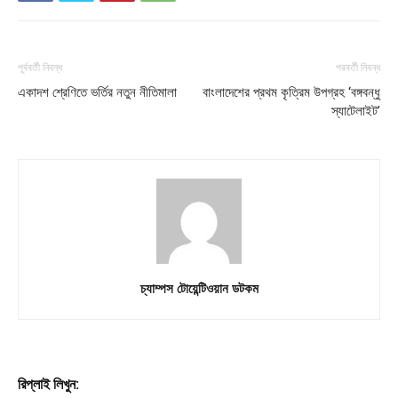
Subscription Plans
My account
পূর্ববর্তী নিবন্ধ
পরবর্তী নিবন্ধ
একাদশ শ্রেণিতে ভর্তির নতুন নীতিমালা
বাংলাদেশের প্রথম কৃত্রিম উপগ্রহ ‘বঙ্গবন্ধু
Download PhotoCard
স্যাটেলাইট’
চ্যাম্পস টোয়েন্টিওয়ান ডটকম
রিপ্লাই লিখুন: