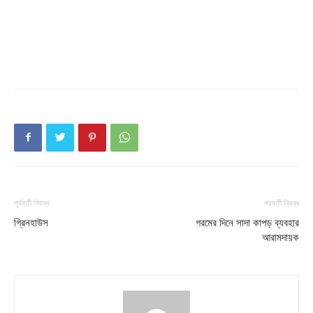
Champs21
Company
About
পূর্ববর্তী নিবন্ধ
পরবর্তী নিবন্ধ
গ্রিনহাউস
গরমের দিনে সাদা কাপড় ব্যবহার
Contact us
আরামদায়ক
Subscription Plans
My account