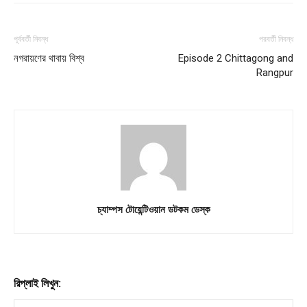
পূর্ববর্তী নিবন্ধ
পরবর্তী নিবন্ধ
নগরায়ণের থাবায় বিশ্ব
Episode 2 Chittagong and
Rangpur
Company
About
Contact us
Subscription Plans
My account
চ্যাম্পস টোয়েন্টিওয়ান ডটকম ডেস্ক
Download PhotoCard
রিপ্লাই লিখুন: