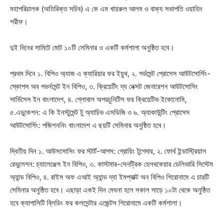
মহাপরিচালক (অতিরিক্ত সচিব) এ কে এম খায়রুল আলম ও বাক্য সভাপতি ওয়াহিদ
শরীফ।
দুই দিনের সামিটে মোট ১০টি সেমিনার ও একটি কর্মশালা অনুষ্ঠিত হবে।
প্রথম দিনে ১. বিপিও অ্যাজ এ ক্যারিয়ার ফর ইয়ুথ, ২. গর্ভমেন্ট প্রোসেস আউটসোর্সিং-
স্কোপস অব গভর্নমেন্ট ইন বিপিও, ৩. ক্রিয়েটিং দ্য নেক্সট জেনারেশন আউটসোসিং
সার্ভিসেস ইন বাংলাদেশ, ৪. গ্লোবাল অপরচুনিটিস ফর ক্রিয়েটিভ ইকোনোমি,
৫.এডুকেশন: এ কি ইনস্টুমেন্ট টু অ্যাচিভ এসডিজি ও ৬. অ্যাকাউন্টিং প্রোসেস
আউটসোর্সিং: পজিশননিং বাংলাদেশ এ ছয়টি সেমিনার অনুষ্ঠিত হবে।
দ্বিতীয় দিন ১. আউসসোসিং ফর স্টার্ট-আপস: গ্রোয়িং টুগেদার, ২. ফোর্থ ইন্ডাস্ট্রিয়াল
রেভুলেশন: চ্যালেঞ্জেস ইন বিপিও, ৩. কাস্টমার-সেনট্রিক হেলথকেয়ার ডেলিভারি সিস্টেম
অ্যান্ড বিপিও, ৪. রাইস অফ এআই অ্যান্ড দ্যা ইমপ্যাক্ট অন বিপিও শিরোনামে এ চারটি
Champs21
সেমিনার অনুষ্ঠিত হবে। এছাড়া একই দিন মেঘনা হলে সকাল সাড়ে ১০টা থেকে অনুষ্ঠিত
হবে ক্যাপাসিটি ব্লিডিং ফর কলসেন্টার এজেন্টস শিরোনামে একটি কর্মশালা।