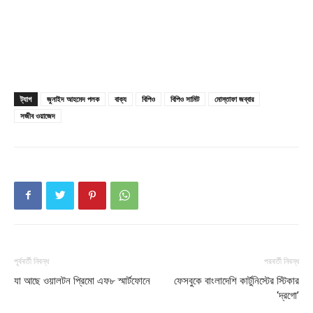
ট্যাগ
জুনাইদ আহমেদ পলক
বাক্য
বিপিও
বিপিও সামিট
মোস্তাফা জব্বার
সজীব ওয়াজেদ
পূর্ববর্তী নিবন্ধ
পরবর্তী নিবন্ধ
যা আছে ওয়ালটন প্রিমো এফ৮ স্মার্টফোনে
ফেসবুকে বাংলাদেশি কার্টুনিস্টের স্টিকার
‘দ্রগো’