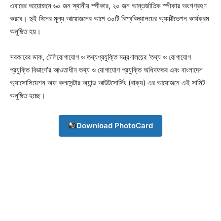
এবারের আয়োজনে ৬০ জন স্থানীয় স্পীকার, ২০ জন আন্তর্জাতিক স্পীকার অংশগ্রহণ
করবে। দুই দিনের মূল্য আয়োজনের আগে ৩০টি বিশ্ববিদ্যালয়ের অ্যাক্টিভেশন কার্যক্রম
Company
অনুষ্ঠিত হয়।
About
সরকারের ডাক, টেলিযোগাযোগ ও তথ্যপ্রযুক্তি মন্ত্রণালয়ের ‘তথ্য ও যোগাযোগ
Contact us
প্রযুক্তি বিভাগে’র আওতাধীন তথ্য ও যোগাযোগ প্রযুক্তি অধিদফতর এবং বাংলাদেশ
অ্যাসোসিয়েশন অফ কলসেন্টার অ্যান্ড আউটসোর্সিং (বাক্য) এর আয়োজনে এই সামিট
Subscription Plans
অনুষ্ঠিত হচ্ছে।
My account
Download PhotoCard
Download PhotoCard