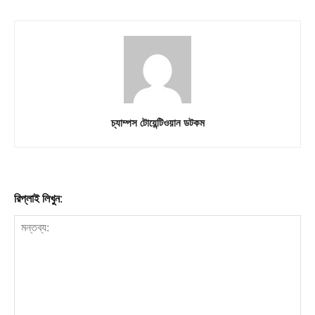
চ্যাম্পস টোয়েন্টিওয়ান ডটকম
রিপ্লাই লিখুন: