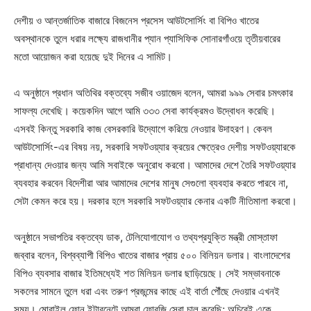
দেশীয় ও আন্তর্জাতিক বাজারে বিজনেস প্রসেস আউটসোর্সিং বা বিপিও খাতের
অবস্থানকে তুলে ধরার লক্ষ্যে রাজধানীর প্যান প্যাসিফিক সোনারগাঁওয়ে তৃতীয়বারের
মতো আয়োজন করা হয়েছে দুই দিনের এ সামিট।
এ অনুষ্ঠানে প্রধান অতিথির বক্তব্যে সজীব ওয়াজেদ বলেন, আমরা ৯৯৯ সেবার চমৎকার
সাফল্য দেখেছি। কয়েকদিন আগে আমি ৩৩৩ সেবা কার্যক্রমও উদ্বোধন করেছি।
এসবই কিন্তু সরকারি কাজ বেসরকারি উদ্যোগে করিয়ে নেওয়ার উদাহরণ। কেবল
আউটসোর্সিং-এর বিষয় নয়, সরকারি সফটওয়্যার ক্রয়ের ক্ষেত্রেও দেশীয় সফটওয়্যারকে
প্রাধান্য দেওয়ার জন্য আমি সবাইকে অনুরোধ করবো। আমাদের দেশে তৈরি সফটওয়্যার
ব্যবহার করবেন বিদেশীরা আর আমাদের দেশের মানুষ সেগুলো ব্যবহার করতে পারবে না,
সেটা কেমন করে হয়। দরকার হলে সরকারি সফটওয়্যার কেনার একটি নীতিমালা করবো।
অনুষ্ঠানে সভাপতির বক্তব্যে ডাক, টেলিযোগাযোগ ও তথ্যপ্রযুক্তি মন্ত্রী মোস্তাফা
জব্বার বলেন, বিশ্বব্যাপী বিপিও খাতের বাজার প্রায় ৫০০ বিলিয়ন ডলার। বাংলাদেশের
বিপিও ব্যবসার বাজার ইতিমধ্যেই শত মিলিয়ন ডলার ছাড়িয়েছে। সেই সম্ভাবনাকে
সকলের সামনে তুলে ধরা এবং তরুণ প্রজন্মের কাছে এই বার্তা পৌঁছে দেওয়ার এখনই
সময়। মোবাইল ফোন ইন্টারনেটে আমরা ফোরজি সেবা চালু করেছি; অচিরেই একে