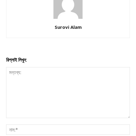
Company
About
Surovi Alam
Contact us
Subscription Plans
My account
রিপ্লাই লিখুন:
Download PhotoCard