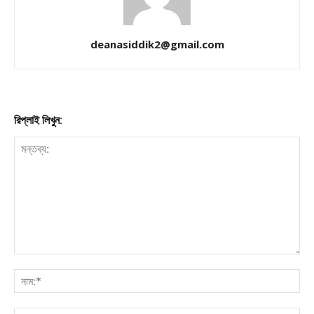
Company
About
deanasiddik2@gmail.com
Contact us
Subscription Plans
My account
রিপ্লাই লিখুন:
Download PhotoCard