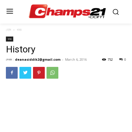
হোম
খবর
খবর
History
লেখক :
deanasiddik2@gmail.com
-
March 6, 2016
752
0